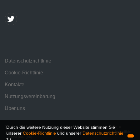
Datenschutzrichtlinie
Cookie-Richtlinie
Kontakte
Nutzungsvereinbarung
Über uns
2016 — 2026 © SpeedMe. When using materials from this website, a
Durch die weitere Nutzung dieser Website stimmen Sie
hyperlink to the page containing the original article must be included within
unserer
Cookie-Richtlinie
und unserer
Datenschutzrichtlinie
the first paragraph.
zu.