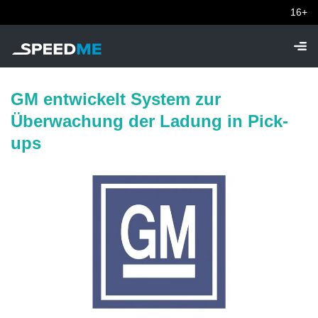
16+
GM entwickelt System zur
Überwachung der Ladung in Pick-
ups