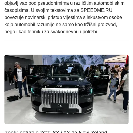
objavljivao pod pseudonimima u različitim automobilskim
časopisima. U svojim tekstovima za SPEEDME.RU
povezuje novinarski pristup vijestima s iskustvom osobe
koja automobil razumije ne samo kao tržišni proizvod,
nego i kao tehniku za svakodnevnu upotrebu.
Zeekr potvrdio 7GT, 8X i 9X za Novi Zeland —