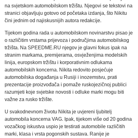
na svjetskom automobilskom tržištu. Njegovi se tekstovi na
stranici objavljuju gotovo od početaka izdanja, što Nikitu
čini jednim od najiskusnijih autora redakcije.
Tijekom godina rada u automobilskom novinarstvu pisao je
o različitim vrstama prijevoza i područjima automobilskog
tržišta. Na SPEEDME.RU njegov je glavni fokus ipak na
stranim markama, premijerama, osvježenjima modelskih
linija, europskom tržištu i korporativnim odlukama
automobilskih koncerna. Nikita redovito posjećuje
automobilska događanja u Rusiji i inozemstvu, prati
prezentacije proizvođača i pomaže ruskojezičnoj publici
razumjeti koje svjetske novosti i odluke marki mogu biti
važne za rusko tržište.
U svakodnevnom životu Nikita je uvjereni ljubitelj
automobila koncerna VAG. Ipak, tijekom više od 20 godina
vozačkog iskustva uspio je testirati automobile različitih
marki, klasa i vrsta pogonskih sustava. Ranije je