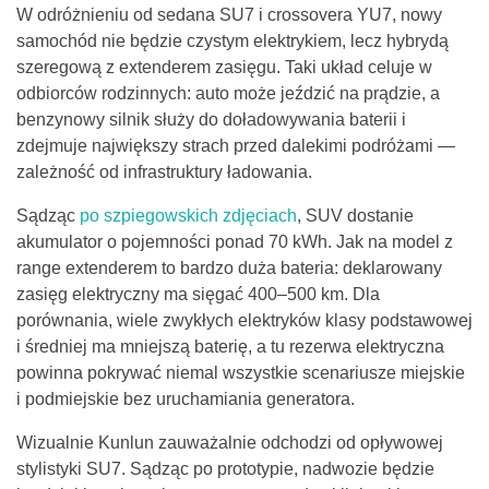
W odróżnieniu od sedana SU7 i crossovera YU7, nowy
samochód nie będzie czystym elektrykiem, lecz hybrydą
szeregową z extenderem zasięgu. Taki układ celuje w
odbiorców rodzinnych: auto może jeździć na prądzie, a
benzynowy silnik służy do doładowywania baterii i
zdejmuje największy strach przed dalekimi podróżami —
zależność od infrastruktury ładowania.
Sądząc
po szpiegowskich zdjęciach
, SUV dostanie
akumulator o pojemności ponad 70 kWh. Jak na model z
range extenderem to bardzo duża bateria: deklarowany
zasięg elektryczny ma sięgać 400–500 km. Dla
porównania, wiele zwykłych elektryków klasy podstawowej
i średniej ma mniejszą baterię, a tu rezerwa elektryczna
powinna pokrywać niemal wszystkie scenariusze miejskie
i podmiejskie bez uruchamiania generatora.
Wizualnie Kunlun zauważalnie odchodzi od opływowej
stylistyki SU7. Sądząc po prototypie, nadwozie będzie