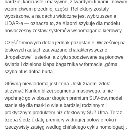
bardziej kanciaste i masywne, z twardymi liniami i nowym
wzornictwem przedniej części. Reflektory zostały
wyostrzone, a na dachu widoczne jest wybrzuszenie
LiDAR-a — oznacza to, że Xiaomi szykuje dla modelu
nowoczesny zestaw systemów wspomagania kierowcy.
Część firmowych detali jednak pozostanie. Wcześniej na
testowych autach zauważano charakterystyczne
„kropelkowe” lusterka, a z tyłu spodziewane są pionowe
światła i dzielona klapa bagażnika w formacie „górna
szyba plus dolna burta”.
Główną niewiadomą jest cena. Jeśli Xiaomi zdoła
utrzymać Kunlun bliżej segmentu masowego, a nie
wpchnąć go w obszar drogich premium SUV-ów, model
stanie się dla marki o wiele bardziej rodzinnym i
praktycznym produktem niż efektowny SU7 Ultra. Teraz
trzeba śledzić datę premiery w drugiej połowie roku i
rzeczywisty zasięg według chińskiego cyklu homologacji.