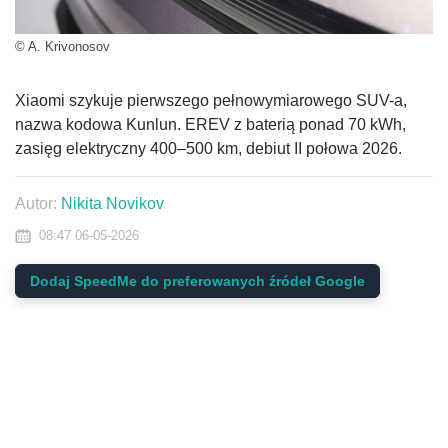
© A. Krivonosov
Xiaomi szykuje pierwszego pełnowymiarowego SUV-a,
nazwa kodowa Kunlun. EREV z baterią ponad 70 kWh,
zasięg elektryczny 400–500 km, debiut II połowa 2026.
Autor:
Nikita Novikov
08:47 06-05-2026
Dodaj SpeedMe do preferowanych źródeł Google