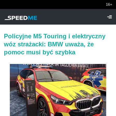
16+
Policyjne M5 Touring i elektryczny
wóz strażacki: BMW uważa, że
pomoc musi być szybka