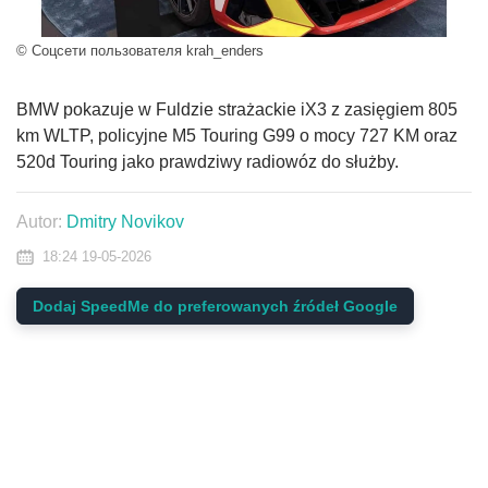
© Соцсети пользователя krah_enders
BMW pokazuje w Fuldzie strażackie iX3 z zasięgiem 805
km WLTP, policyjne M5 Touring G99 o mocy 727 KM oraz
520d Touring jako prawdziwy radiowóz do służby.
Autor:
Dmitry Novikov
18:24 19-05-2026
Dodaj SpeedMe do preferowanych źródeł Google