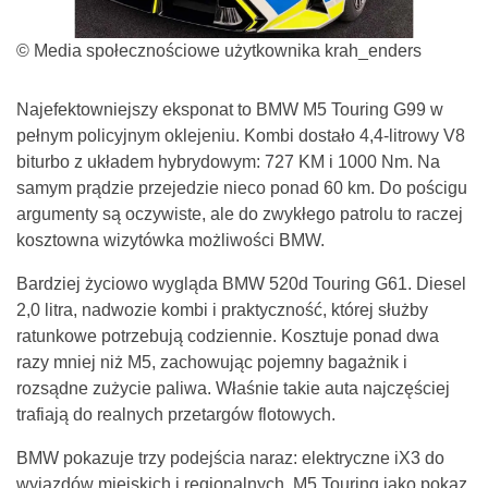
© Media społecznościowe użytkownika krah_enders
Najefektowniejszy eksponat to BMW M5 Touring G99 w
pełnym policyjnym oklejeniu. Kombi dostało 4,4-litrowy V8
biturbo z układem hybrydowym: 727 KM i 1000 Nm. Na
samym prądzie przejedzie nieco ponad 60 km. Do pościgu
argumenty są oczywiste, ale do zwykłego patrolu to raczej
kosztowna wizytówka możliwości BMW.
Bardziej życiowo wygląda BMW 520d Touring G61. Diesel
2,0 litra, nadwozie kombi i praktyczność, której służby
ratunkowe potrzebują codziennie. Kosztuje ponad dwa
razy mniej niż M5, zachowując pojemny bagażnik i
rozsądne zużycie paliwa. Właśnie takie auta najczęściej
trafiają do realnych przetargów flotowych.
BMW pokazuje trzy podejścia naraz: elektryczne iX3 do
wyjazdów miejskich i regionalnych, M5 Touring jako pokaz