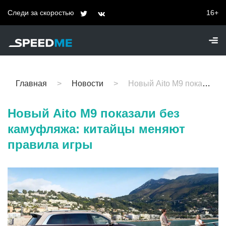
Следи за скоростью
16+
Главная
Новости
Новый Aito M9 показали без камуфляжа: китайцы меняют правила игры
Новый Aito M9 показали без
камуфляжа: китайцы меняют
правила игры