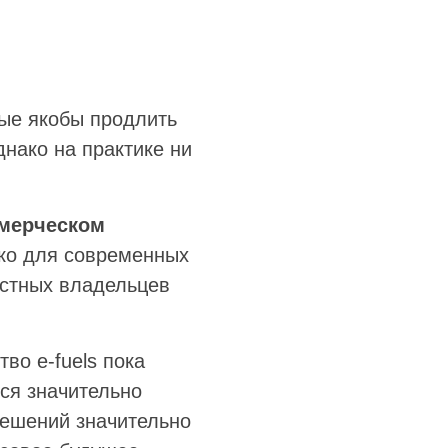
ые якобы продлить
нако на практике ни
.
мерческом
ько для современных
астных владельцев
во e-fuels пока
ся значительно
решений значительно