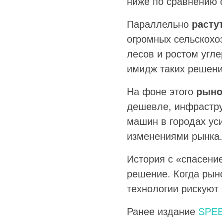
ниже по сравнению с
Параллельно
расту
огромных сельскохо
лесов и ростом угл
имидж таких решени
На фоне этого
рыно
дешевле, инфрастру
машин в городах ус
изменениями рынка
История с «спасени
решение. Когда рын
технологии рискуют
Ранее издание
SPE