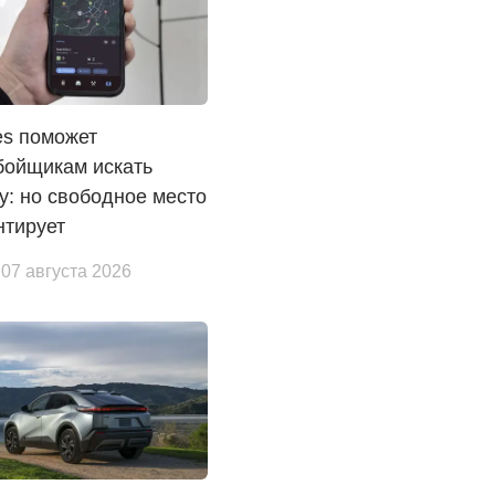
es поможет
бойщикам искать
у: но свободное место
нтирует
 07 августа 2026