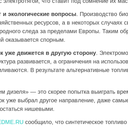
 электротягой, что ставит под сомнение их ма
т и экологические вопросы
. Производство би
зяйственных ресурсов, а в некоторых случаях с
еродного следа за пределами Европы. Таким об
й оказывается спорным.
к уже движется в другую сторону
. Электром
ктура развивается, а ограничения на использо
иливаются. В результате альтернативные топли
.
ем дизеля» — это скорее попытка выиграть вре
ок уже выбрал другое направление, даже самы
 остаться нишевыми.
EDME.RU
сообщило, что синтетическое топливо