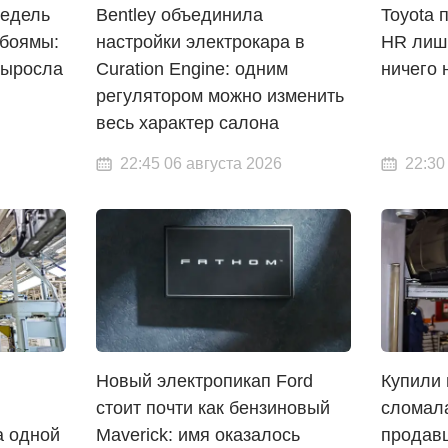
недель
Bentley объединила
Toyota 
рбоямы:
настройки электрокара в
HR лишь
выросла
Curation Engine: одним
ничего 
регулятором можно изменить
весь характер салона
22:45 06 августа 2026
22:30
Новый электропикап Ford
Купили 
стоит почти как бензиновый
сломал
а одной
Maverick: имя оказалось
продавц