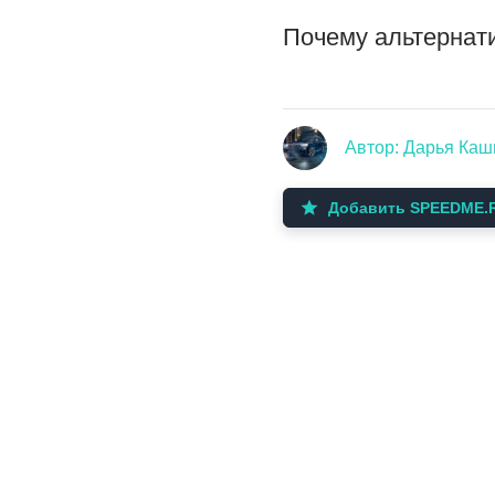
Почему альтернат
Автор: Дарья Ка
Добавить SPEEDME.R