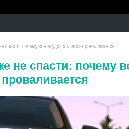
не спасти: почему все «чудо-топливо» проваливается
е не спасти: почему в
 проваливается