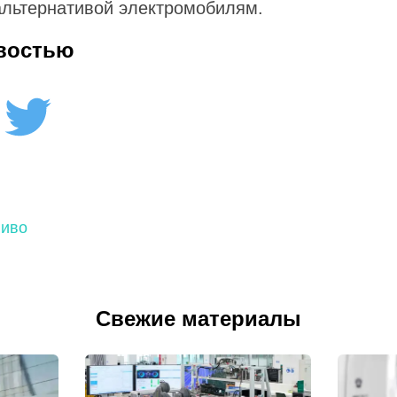
альтернативой электромобилям.
востью
ливо
Свежие материалы