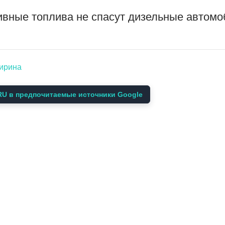
ивные топлива не спасут дизельные автом
ширина
U в предпочитаемые источники Google