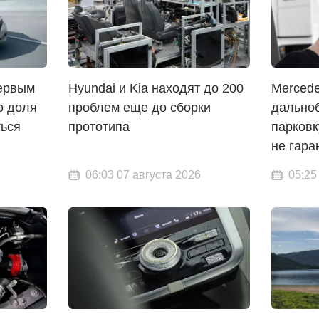
первым
Hyundai и Kia находят до 200
Merced
о доля
проблем еще до сборки
дально
ться
прототипа
парковк
не гара
06:03 07 августа 2026
05:25