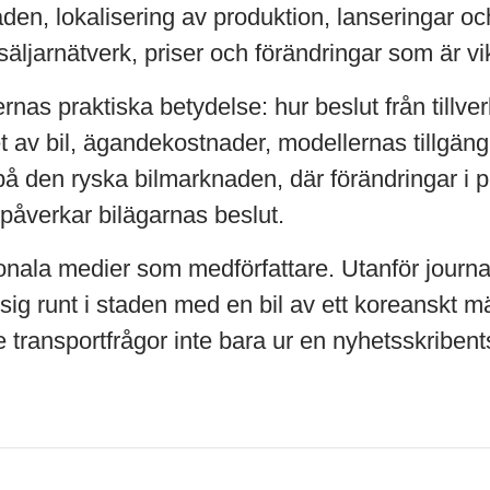
en, lokalisering av produktion, lanseringar oc
rsäljarnätverk, priser och förändringar som är vi
ernas praktiska betydelse: hur beslut från tillv
 av bil, ägandekostnader, modellernas tillgäng
t på den ryska bilmarknaden, där förändringar i 
 påverkar bilägarnas beslut.
ala medier som medförfattare. Utanför journal
ar sig runt i staden med en bil av ett koreanskt 
se transportfrågor inte bara ur en nyhetsskriben