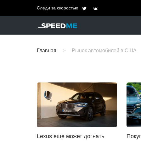
Следи за скоростью
Главная
Рынок автомобилей в США
Lexus еще может догнать
Поку