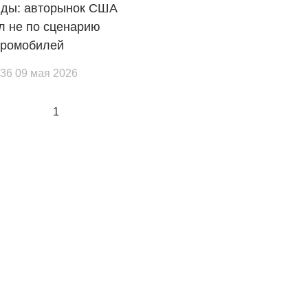
иды: авторынок США
л не по сценарию
тромобилей
:36 09 мая 2026
1