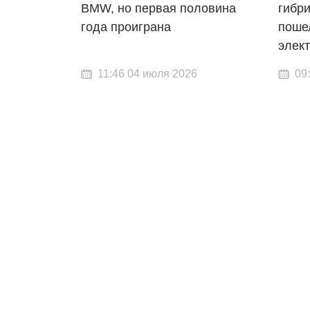
BMW, но первая половина
гибр
года проиграна
поше
элек
11:46 04 июля 2026
09