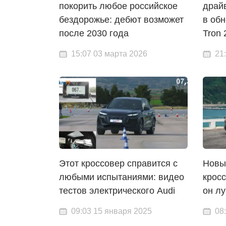
покорить любое российское
драй
бездорожье: дебют возможет
в обн
после 2030 года
Tron 
15:07 03 марта 2026
21
Этот кроссовер справится с
Новы
любыми испытаниями: видео
кросс
тестов электрического Audi
он лу
09:03 15 января 2025
08