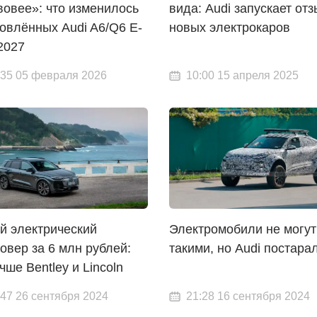
вовее»: что изменилось
вида: Audi запускает от
овлённых Audi A6/Q6 E-
новых электрокаров
2027
:35 05 февраля 2026
10:00 15 апреля 2025
й электрический
Электромобили не могут
овер за 6 млн рублей:
такими, но Audi постара
чше Bentley и Lincoln
:47 26 сентября 2024
21:28 16 сентября 2024