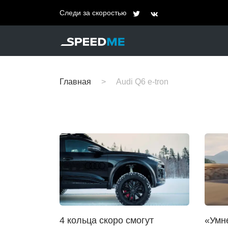
Следи за скоростью
Главная
Audi Q6 e-tron
4 кольца скоро смогут
«Умне