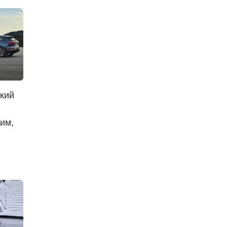
кий
им,