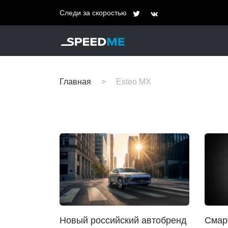
Следи за скоростью
Главная
Esteo MX
Новый российский автобренд
Смар