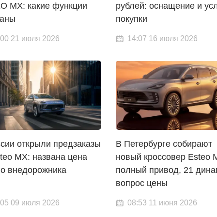
O MX: какие функции
рублей: оснащение и ус
аны
покупки
:00 21 июля 2026
14:07 16 июля 2026
ссии открыли предзаказы
В Петербурге собирают
teo MX: названа цена
новый кроссовер Esteo 
го внедорожника
полный привод, 21 дина
вопрос цены
:05 09 июля 2026
08:53 11 июня 2026