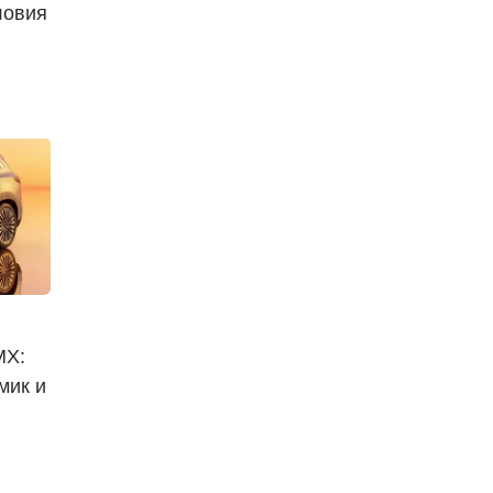
ловия
MX:
мик и