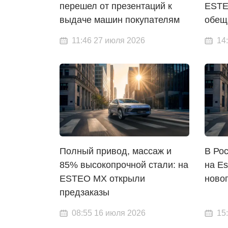
перешел от презентаций к
ESTE
выдаче машин покупателям
обещ
11:46 27 июля 2026
14
Полный привод, массаж и
В Ро
85% высокопрочной стали: на
на Es
ESTEO MX открыли
ново
предзаказы
08:55 16 июля 2026
15