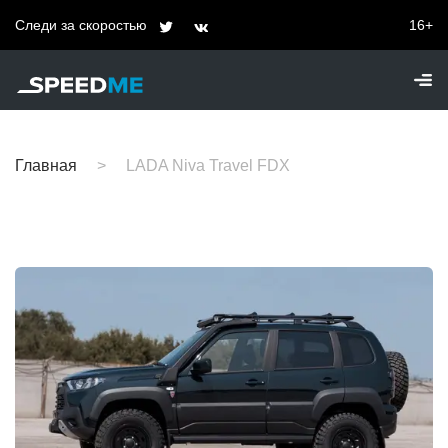
Следи за скоростью
16+
Главная
LADA Niva Travel FDX