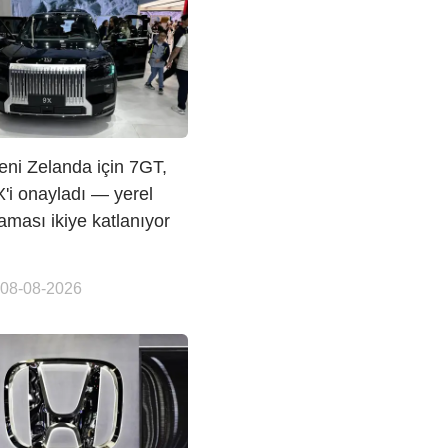
eni Zelanda için 7GT,
'i onayladı — yerel
ması ikiye katlanıyor
 08-08-2026