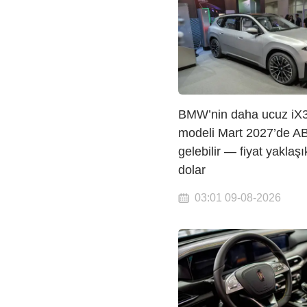
BMW’nin daha ucuz iX
modeli Mart 2027’de A
gelebilir — fiyat yaklaş
dolar
03:01 09-08-2026