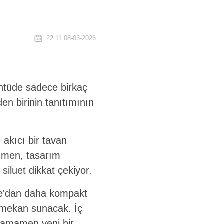
22:11 08-03-2026
rüntüde sadece birkaç
en birinin tanıtımının
 akıcı bir tavan
rağmen, tasarım
 siluet dikkat çekiyor.
gue'dan daha kompakt
ç mekan sunacak. İç
n tamamen yeni bir