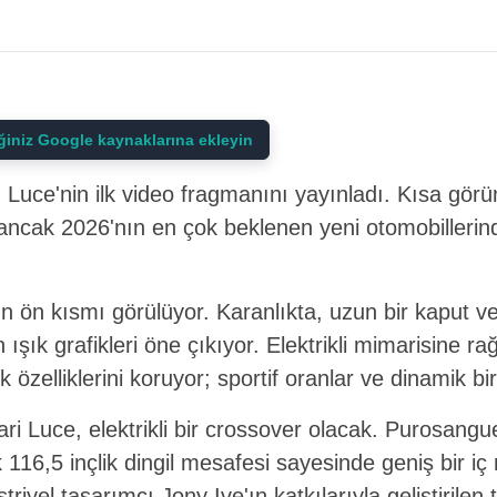
iğiniz Google kaynaklarına ekleyin
acı Luce'nin ilk video fragmanını yayınladı. Kısa gö
ancak 2026'nın en çok beklenen yeni otomobillerind
 ön kısmı görülüyor. Karanlıkta, uzun bir kaput ve
rın ışık grafikleri öne çıkıyor. Elektrikli mimarisine 
ik özelliklerini koruyor; sportif oranlar ve dinamik bir
rari Luce, elektrikli bir crossover olacak. Purosan
 116,5 inçlik dingil mesafesi sayesinde geniş bir i
riyel tasarımcı Jony Ive'ın katkılarıyla geliştirile