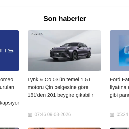
Son haberler
 Romeo
Lynk & Co 03'ün temel 1.5T
Ford Fat
urulan
motoru Çin belgesine göre
fiyatına
181'den 201 beygire çıkabilir
gibi pan
 kapsıyor
07:46 09-08-2026
05:24