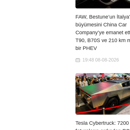
FAW, Bestune’un İtalya
büyümesini China Car
Company’ye emanet ett
T90, B70S ve 210 km me
bir PHEV
19:48 08-08-2026
Tesla Cybertruck: 7200 