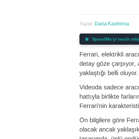
Yazar:
Daria Kashirina
SpeedMe’yi tercih ett
Ferrari, elektrikli ar
detay göze çarpıyor, 
yaklaştığı belli oluyor.
Videoda sadece aracın
hattıyla birlikte farla
Ferrari'nin karakterist
Ön bilgilere göre Fer
olacak ancak yaklaşık
tasarımda, ünlü endüst