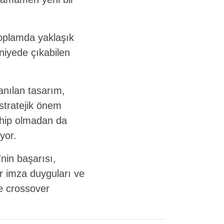
 toplamda yaklaşık
niyede çıkabilen
lanılan tasarım,
ı stratejik önem
sahip olmadan da
yor.
'nin başarısı,
r imza duyguları ve
ve crossover