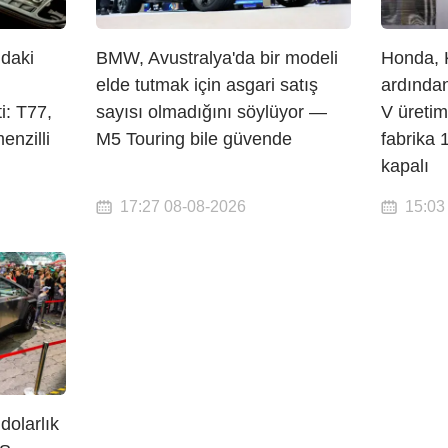
’daki
BMW, Avustralya'da bir modeli
Honda, 
elde tutmak için asgari satış
ardından
i: T77,
sayısı olmadığını söylüyor —
V üretim
nzilli
M5 Touring bile güvende
fabrika 
kapalı
17:27 08-08-2026
15:03
dolarlık