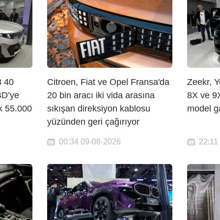
3 40
Citroen, Fiat ve Opel Fransa'da
Zeekr, Y
BD’ye
20 bin aracı iki vida arasına
8X ve 9X
ık 55.000
sıkışan direksiyon kablosu
model ga
yüzünden geri çağırıyor
00:34 09-08-2026
22:11