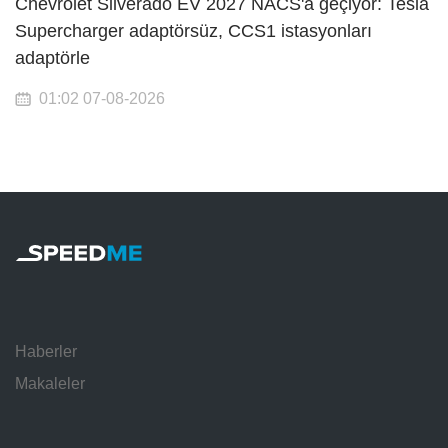
Chevrolet Silverado EV 2027 NACS'a geçiyor: Tesla
Supercharger adaptörsüz, CCS1 istasyonları
adaptörle
01:02 07-08-2026
Haberler
Makaleler