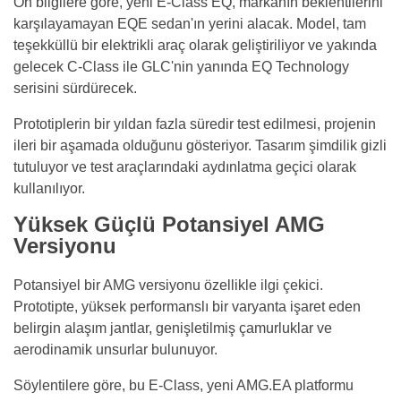
Ön bilgilere göre, yeni E-Class EQ, markanın beklentilerini
karşılayamayan EQE sedan'ın yerini alacak. Model, tam
teşekküllü bir elektrikli araç olarak geliştiriliyor ve yakında
gelecek C-Class ile GLC'nin yanında EQ Technology
serisini sürdürecek.
Prototiplerin bir yıldan fazla süredir test edilmesi, projenin
ileri bir aşamada olduğunu gösteriyor. Tasarım şimdilik gizli
tutuluyor ve test araçlarındaki aydınlatma geçici olarak
kullanılıyor.
Yüksek Güçlü Potansiyel AMG
Versiyonu
Potansiyel bir AMG versiyonu özellikle ilgi çekici.
Prototipte, yüksek performanslı bir varyanta işaret eden
belirgin alaşım jantlar, genişletilmiş çamurluklar ve
aerodinamik unsurlar bulunuyor.
Söylentilere göre, bu E-Class, yeni AMG.EA platformu