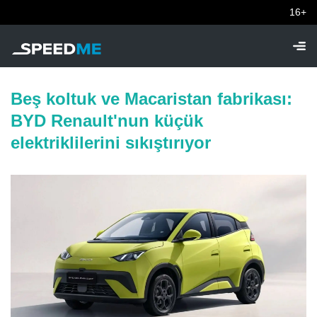
16+
Beş koltuk ve Macaristan fabrikası:
BYD Renault'nun küçük
elektriklilerini sıkıştırıyor