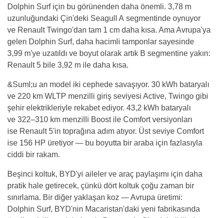
Dolphin Surf için bu görünenden daha önemli. 3,78 m
uzunluğundaki Çin'deki Seagull A segmentinde oynuyor
ve Renault Twingo'dan tam 1 cm daha kısa. Ama Avrupa'ya
gelen Dolphin Surf, daha hacimli tamponlar sayesinde
3,99 m'ye uzatıldı ve boyut olarak artık B segmentine yakın:
Renault 5 bile 3,92 m ile daha kısa.
&Suml;u an model iki cephede savaşıyor. 30 kWh bataryalı
ve 220 km WLTP menzilli giriş seviyesi Active, Twingo gibi
şehir elektrikleriyle rekabet ediyor. 43,2 kWh bataryalı
ve 322–310 km menzilli Boost ile Comfort versiyonları
ise Renault 5'in toprağına adım atıyor. Üst seviye Comfort
ise 156 HP üretiyor — bu boyutta bir araba için fazlasıyla
ciddi bir rakam.
Beşinci koltuk, BYD'yi aileler ve araç paylaşımı için daha
pratik hale getirecek, çünkü dört koltuk çoğu zaman bir
sınırlama. Bir diğer yaklaşan koz — Avrupa üretimi:
Dolphin Surf, BYD'nin Macaristan'daki yeni fabrikasında