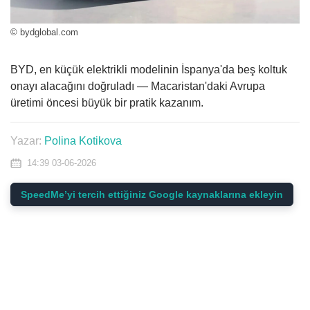
© bydglobal.com
BYD, en küçük elektrikli modelinin İspanya'da beş koltuk
onayı alacağını doğruladı — Macaristan'daki Avrupa
üretimi öncesi büyük bir pratik kazanım.
Yazar:
Polina Kotikova
14:39 03-06-2026
SpeedMe’yi tercih ettiğiniz Google kaynaklarına ekleyin