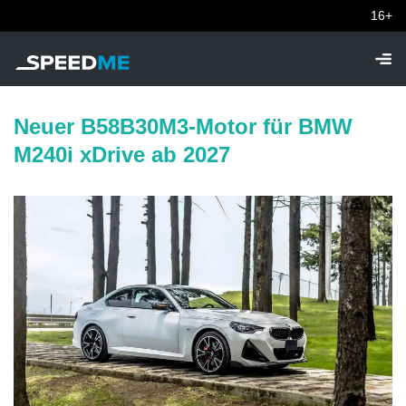
16+
Neuer B58B30M3-Motor für BMW
M240i xDrive ab 2027