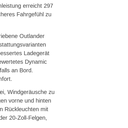
leistung erreicht 297
cheres Fahrgefühl zu
riebene Outlander
sstattungsvarianten
bessertes Ladegerät
gewertetes Dynamic
alls an Bord.
fort.
bei, Windgeräusche zu
gen vorne und hinten
n Rückleuchten mit
der 20-Zoll-Felgen,