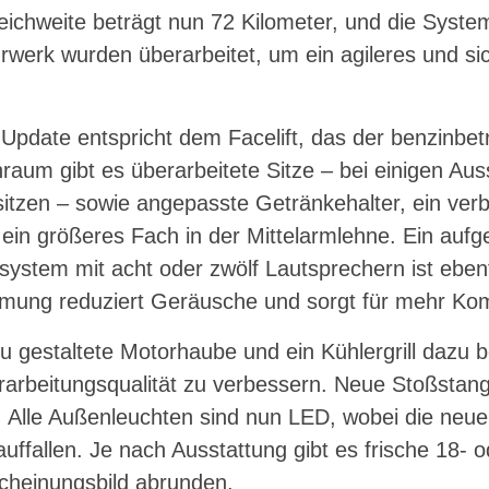
Reichweite beträgt nun 72 Kilometer, und die System
werk wurden überarbeitet, um ein agileres und si
Update entspricht dem Facelift, das der benzinbet
nraum gibt es überarbeitete Sitze – bei einigen Au
sitzen – sowie angepasste Getränkehalter, ein ver
ein größeres Fach in der Mittelarmlehne. Ein auf
stem mit acht oder zwölf Lautsprechern ist ebenf
ung reduziert Geräusche und sorgt für mehr Kom
u gestaltete Motorhaube und ein Kühlergrill dazu 
erarbeitungsqualität zu verbessern. Neue Stoßstan
 Alle Außenleuchten sind nun LED, wobei die neue
auffallen. Je nach Ausstattung gibt es frische 18- o
cheinungsbild abrunden.