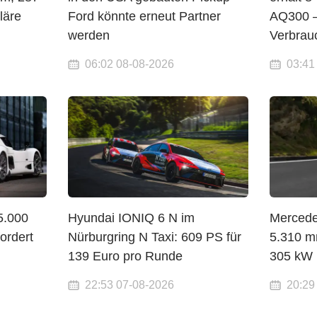
läre
Ford könnte erneut Partner
AQ300 —
werden
Verbrauc
06:02 08-08-2026
03:41
5.000
Hyundai IONIQ 6 N im
Mercede
ordert
Nürburgring N Taxi: 609 PS für
5.310 mm
139 Euro pro Runde
305 kW 
22:53 07-08-2026
20:29