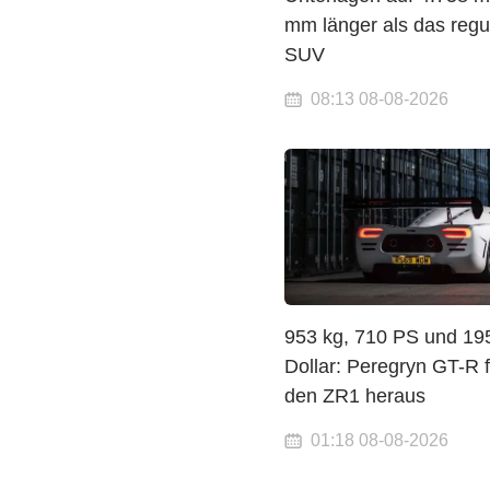
mm länger als das regu
SUV
08:13 08-08-2026
953 kg, 710 PS und 19
Dollar: Peregryn GT-R f
den ZR1 heraus
01:18 08-08-2026