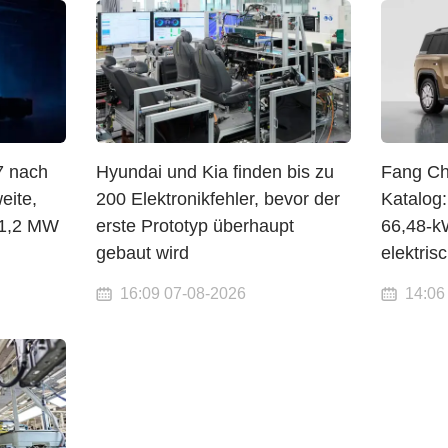
7 nach
Hyundai und Kia finden bis zu
Fang Ch
eite,
200 Elektronikfehler, bevor der
Katalog
 1,2 MW
erste Prototyp überhaupt
66,48-k
gebaut wird
elektris
16:09 07-08-2026
14:06