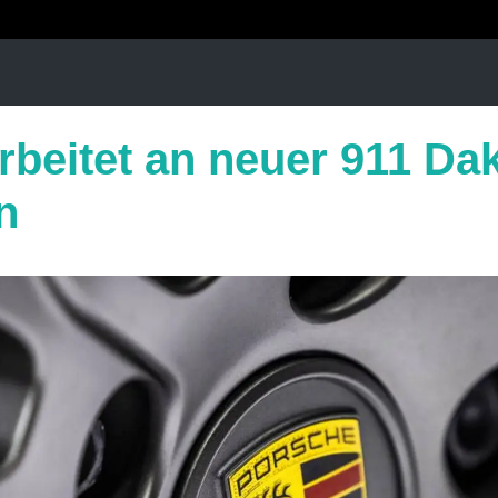
rbeitet an neuer 911 Da
n