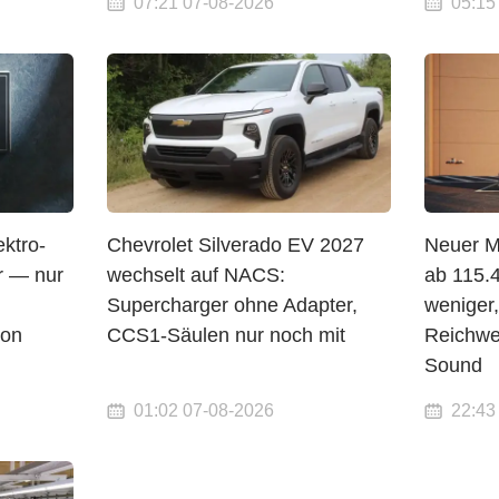
07:21 07-08-2026
05:15
ktro-
Chevrolet Silverado EV 2027
Neuer 
r — nur
wechselt auf NACS:
ab 115.
Supercharger ohne Adapter,
weniger
von
CCS1-Säulen nur noch mit
Reichwe
Sound
01:02 07-08-2026
22:43