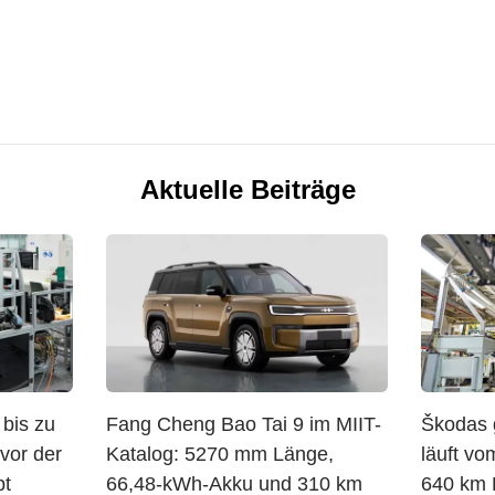
Aktuelle Beiträge
 bis zu
Fang Cheng Bao Tai 9 im MIIT-
Škodas 
evor der
Katalog: 5270 mm Länge,
läuft v
pt
66,48-kWh-Akku und 310 km
640 km R