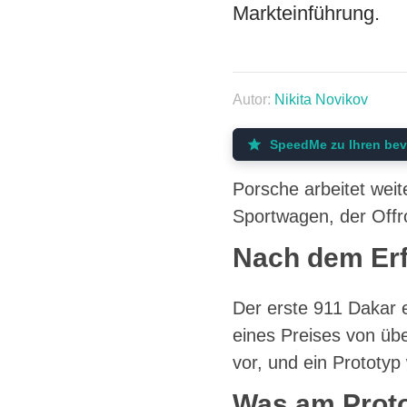
Markteinführung.
Autor:
Nikita Novikov
SpeedMe zu Ihren bev
Porsche arbeitet wei
Sportwagen, der Offro
Nach dem Erf
Der erste 911 Dakar e
eines Preises von übe
vor, und ein Prototyp
Was am Proto