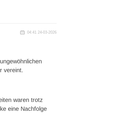
04:41 24-03-2026
m ungewöhnlichen
 vereint.
eiten waren trotz
rke eine Nachfolge