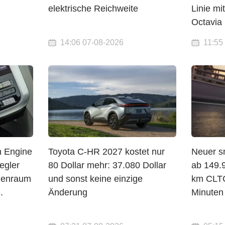
elektrische Reichweite
Linie mi
Octavia
14:06 07-08-2026
11:55
n Engine
Toyota C-HR 2027 kostet nur
Neuer sm
egler
80 Dollar mehr: 37.080 Dollar
ab 149.
nenraum
und sonst keine einzige
km CLTC
.
Änderung
Minuten