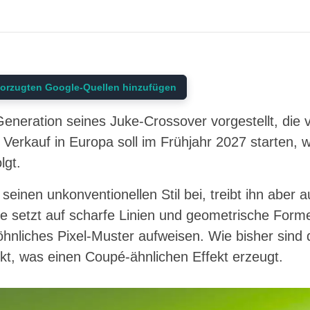
orzugten Google-Quellen hinzufügen
Generation seines Juke-Crossover vorgestellt, die v
 Verkauf in Europa soll im Frühjahr 2027 starten, 
lgt.
einen unkonventionellen Stil bei, treibt ihn aber a
ie setzt auf scharfe Linien und geometrische Form
nliches Pixel-Muster aufweisen. Wie bisher sind di
kt, was einen Coupé-ähnlichen Effekt erzeugt.