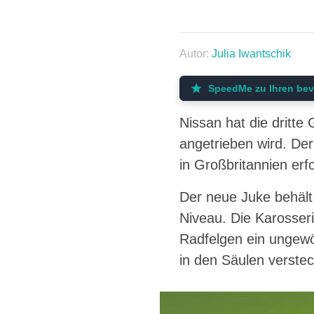
Autor:
Julia Iwantschik
SpeedMe zu Ihren bev
Nissan hat die dritte 
angetrieben wird. Der
in Großbritannien erfo
Der neue Juke behält s
Niveau. Die Karosser
Radfelgen ein ungewöh
in den Säulen verstec