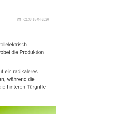
02:38 15-04-2026
ollelektrisch
wobei die Produktion
uf ein radikaleres
en, während die
e hinteren Türgriffe