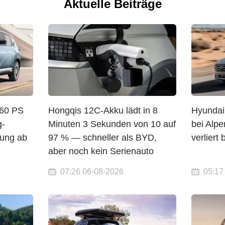
Aktuelle Beiträge
 60 PS
Hongqis 12C-Akku lädt in 8
Hyundai
g-
Minuten 3 Sekunden von 10 auf
bei Alp
lung ab
97 % — schneller als BYD,
verliert
aber noch kein Serienauto
07:26 06-08-2026
05:17