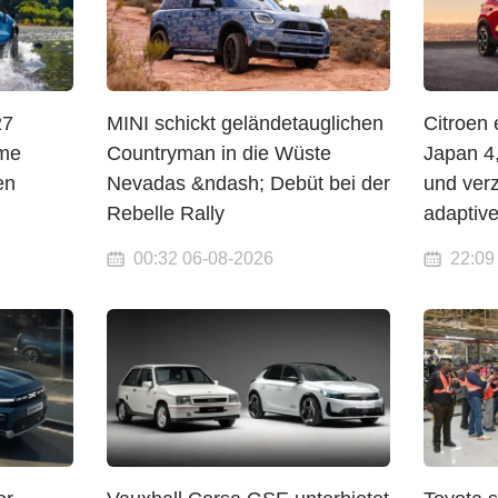
27
MINI schickt geländetauglichen
Citroen 
me
Countryman in die Wüste
Japan 4
en
Nevadas &ndash; Debüt bei der
und verz
N
Rebelle Rally
adaptiv
00:32 06-08-2026
22:09