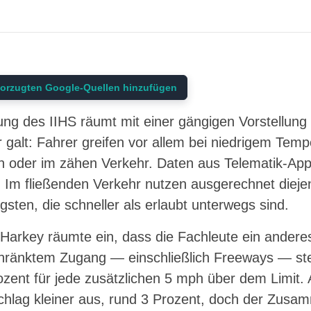
orzugten Google-Quellen hinzufügen
ng des IIHS räumt mit einer gängigen Vorstellun
r galt: Fahrer greifen vor allem bei niedrigem T
n oder im zähen Verkehr. Daten aus Telematik-App
. Im fließenden Verkehr nutzen ausgerechnet dieje
ten, die schneller als erlaubt unterwegs sind.
Harkey räumte ein, dass die Fachleute ein anderes
hränktem Zugang — einschließlich Freeways — st
rozent für jede zusätzlichen 5 mph über dem Limit.
schlag kleiner aus, rund 3 Prozent, doch der Zusa