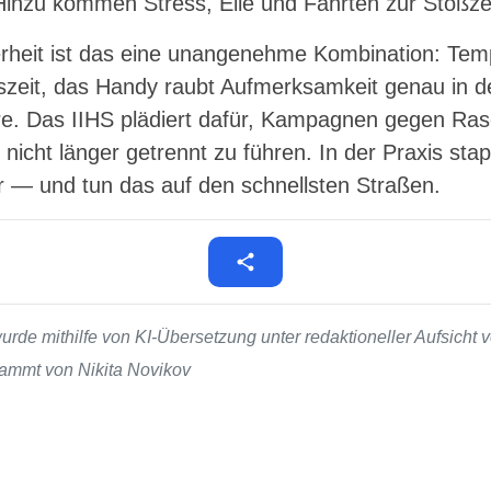
inzu kommen Stress, Eile und Fahrten zur Stoßzei
erheit ist das eine unangenehme Kombination: Te
nszeit, das Handy raubt Aufmerksamkeit genau in
re. Das IIHS plädiert dafür, Kampagnen gegen Ra
icht länger getrennt zu führen. In der Praxis sta
 — und tun das auf den schnellsten Straßen.
de mithilfe von KI-Übersetzung unter redaktioneller Aufsicht v
stammt von Nikita Novikov