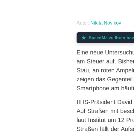
Autor:
Nikita Novikov
SpeedMe zu Ihren bev
Eine neue Untersuchu
am Steuer auf. Bishe
Stau, an roten Ampel
zeigen das Gegenteil
Smartphone am häufigs
IIHS-Präsident David 
Auf Straßen mit besc
laut Institut um 12 P
Straßen fällt der Auf