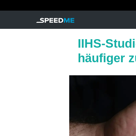
IIHS-Studi
häufiger 