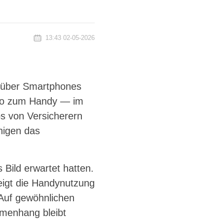
13:43 02-05-2026
g über Smartphones
empo zum Handy — im
s von Versicherern
nigen das
 Bild erwartet hatten.
eigt die Handynutzung
 Auf gewöhnlichen
mmenhang bleibt