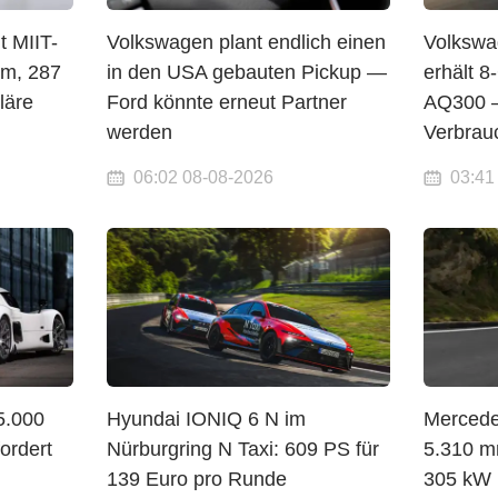
t MIIT-
Volkswagen plant endlich einen
Volkswa
mm, 287
in den USA gebauten Pickup —
erhält 
läre
Ford könnte erneut Partner
AQ300 —
werden
Verbrauc
06:02 08-08-2026
03:41
5.000
Hyundai IONIQ 6 N im
Mercede
ordert
Nürburgring N Taxi: 609 PS für
5.310 mm
139 Euro pro Runde
305 kW 