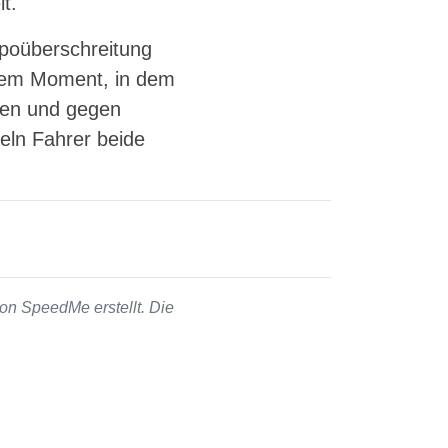
t.
mpoüberschreitung
 dem Moment, in dem
sen und gegen
peln Fahrer beide
on SpeedMe erstellt. Die