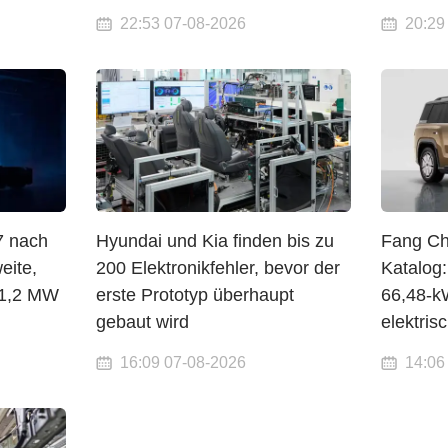
22:53 07-08-2026
20:29
7 nach
Hyundai und Kia finden bis zu
Fang Ch
eite,
200 Elektronikfehler, bevor der
Katalog
 1,2 MW
erste Prototyp überhaupt
66,48-k
gebaut wird
elektris
16:09 07-08-2026
14:06