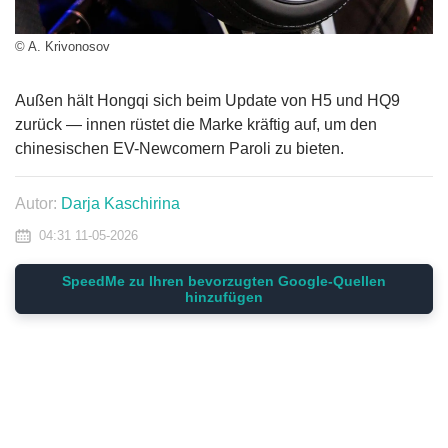
© A. Krivonosov
Außen hält Hongqi sich beim Update von H5 und HQ9
zurück — innen rüstet die Marke kräftig auf, um den
chinesischen EV-Newcomern Paroli zu bieten.
Autor:
Darja Kaschirina
04:31 11-05-2026
SpeedMe zu Ihren bevorzugten Google-Quellen
hinzufügen