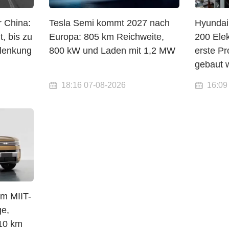
 China:
Tesla Semi kommt 2027 nach
Hyundai 
, bis zu
Europa: 805 km Reichweite,
200 Elek
lenkung
800 kW und Laden mit 1,2 MW
erste Pr
gebaut 
18:16 07-08-2026
16:09
im MIIT-
e,
10 km