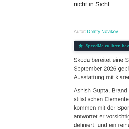
nicht in Sicht.
Autor:
Dmitry Novikov
SpeedMe zu Ihren bev
Skoda bereitet eine S
September 2026 gepla
Ausstattung mit klar
Ashish Gupta, Brand D
stilistischen Element
kommen mit der Sport
antwortet er vorsich
definiert, und ein re