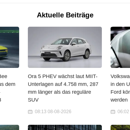
Aktuelle Beiträge
Bee
Ora 5 PHEV wächst laut MIIT-
Volkswa
aus dem
Unterlagen auf 4.758 mm, 287
in den 
—
mm länger als das reguläre
Ford kön
8
SUV
werden
08:13 08-08-2026
06:02