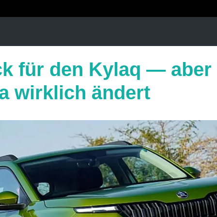
ck für den Kylaq — aber
 wirklich ändert