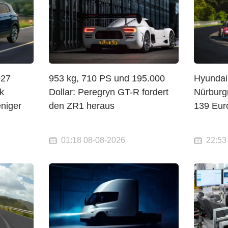
027
953 kg, 710 PS und 195.000
Hyundai
k
Dollar: Peregryn GT-R fordert
Nürburgr
niger
den ZR1 heraus
139 Eur
01:18 08-08-2026
22:53