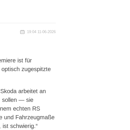
19:04 11-06-2026
miere ist für
 optisch zugespitzte
„Skoda arbeitet an
 sollen — sie
einem echten RS
öße und Fahrzeugmaße
ist schwierig.“