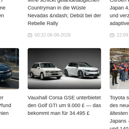
27
MINI schickt geländetauglichen
Citroen 
me
Countryman in die Wüste
Japan 4
en
Nevadas &ndash; Debüt bei der
und verz
N
Rebelle Rally
adaptiv
00:32 06-08-2026
22:09
er
Vauxhall Corsa GSE unterbietet
Toyota s
Pfund
den Golf GTI um 9.000 £ — das
des neu
nien
bekommt man für 34.495 £
älteste
Japans 
und 140