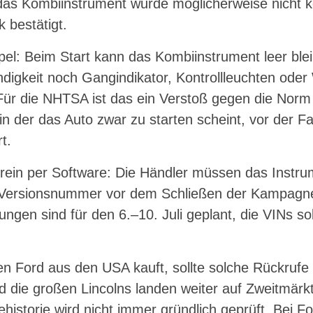
 das Kombiinstrument wurde möglicherweise nicht kor
 bestätigt.
el: Beim Start kann das Kombiinstrument leer blei
igkeit noch Gangindikator, Kontrollleuchten ode
Für die NHTSA ist das ein Verstoß gegen die Nor
 in der das Auto zwar zu starten scheint, vor der F
t.
 rein per Software: Die Händler müssen das Instru
e Versionsnummer vor dem Schließen der Kampagne
ungen sind für den 6.–10. Juli geplant, die VINs so
n Ford aus den USA kauft, sollte solche Rückrufe
 die großen Lincolns landen weiter auf Zweitmärk
historie wird nicht immer gründlich geprüft. Bei Fo