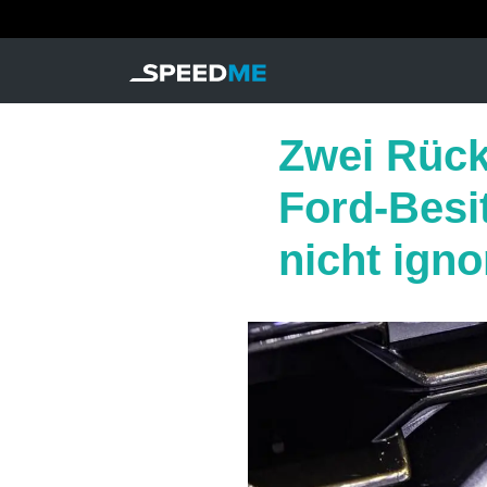
Zwei Rück
Ford-Besi
nicht igno