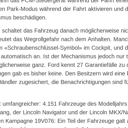
ann das PCM-Steuergerät während der Fahrt einen
en Park-Modus während der Fahrt aktivieren und 
smus beschädigen.
, schaltet das Fahrzeug danach möglicherweise nic
eutet das Wegrollgefahr nach dem Anhalten. Manc
 «Schraubenschlüssel-Symbol» im Cockpit, und di
 automatisch an. Ist der Mechanismus jedoch nur t
licherweise ganz. Ford kennt 27 Garantiefälle zu
ngen gab es bisher keine. Den Besitzern wird eine
ndler zugesichert, die Benachrichtigungen sind f
t umfangreicher: 4.151 Fahrzeuge des Modelljahrs 
ang, der Lincoln Navigator und der Lincoln MKX/N
ten Kampagne 19V076: Ein Teil der Fahrzeuge galt a