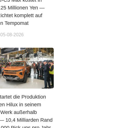
e-C3 Max kostet in
,25 Millionen Yen —
ichtet komplett auf
en Tempomat
 05-08-2026
tartet die Produktion
en Hilux in seinem
n Werk außerhalb
— 10,4 Milliarden Rand
.000 Pick-ups pro Jahr