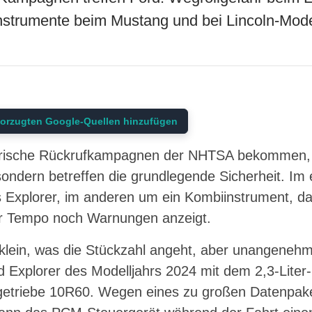
nstrumente beim Mustang und bei Lincoln-Mode
orzugten Google-Quellen hinzufügen
 frische Rückrufkampagnen der NHTSA bekommen, u
ondern betreffen die grundlegende Sicherheit. Im 
s Explorer, im anderen um ein Kombiinstrument, d
r Tempo noch Warnungen anzeigt.
 klein, was die Stückzahl angeht, aber unangenehm
rd Explorer des Modelljahrs 2024 mit dem 2,3-Lite
etriebe 10R60. Wegen eines zu großen Datenpaket