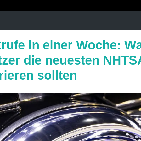
rufe in einer Woche: W
tzer die neuesten NHTS
rieren sollten