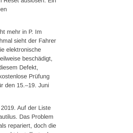
 Reset auslösen. Ein
den
ht mehr in P. Im
hmal sieht der Fahrer
e elektronische
eilweise beschädigt,
 diesem Defekt,
 kostenlose Prüfung
ür den 15.–19. Juni
2019. Auf der Liste
autilus. Das Problem
ls repariert, doch die