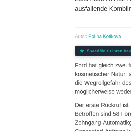
ausfallende Kombii
Autor:
Polina Kotikova
SpeedMe zu Ihren bev
Ford hat gleich zwei
kosmetischer Natur, s
die Wegrollgefahr de
möglicherweise wede
Der erste Rückruf ist
Betroffen sind 58 Fo
Zehngang-Automatikg