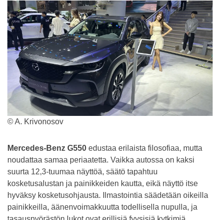
© A. Krivonosov
Mercedes-Benz G550
edustaa erilaista filosofiaa, mutta
noudattaa samaa periaatetta. Vaikka autossa on kaksi
suurta 12,3-tuumaa näyttöä, säätö tapahtuu
kosketusalustan ja painikkeiden kautta, eikä näyttö itse
hyväksy kosketusohjausta. Ilmastointia säädetään oikeilla
painikkeilla, äänenvoimakkuutta todellisella nupulla, ja
tasauspyörästön lukot ovat erillisiä fyysisiä kytkimiä.