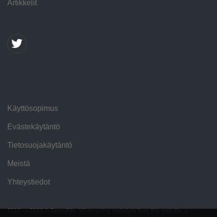
Artikkelit
Käyttösopimus
Evästekäytäntö
Tietosuojakäytäntö
Meistä
Yhteystiedot
2016 — 2026 © SpeedMe. When using materials from this website, a