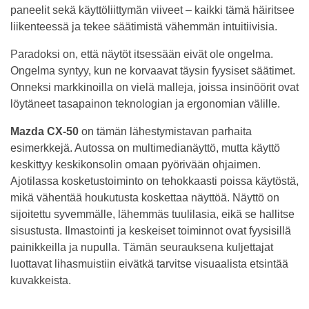
paneelit sekä käyttöliittymän viiveet – kaikki tämä häiritsee
liikenteessä ja tekee säätimistä vähemmän intuitiivisia.
Paradoksi on, että näytöt itsessään eivät ole ongelma.
Ongelma syntyy, kun ne korvaavat täysin fyysiset säätimet.
Onneksi markkinoilla on vielä malleja, joissa insinöörit ovat
löytäneet tasapainon teknologian ja ergonomian välille.
Mazda CX-50
on tämän lähestymistavan parhaita
esimerkkejä. Autossa on multimedianäyttö, mutta käyttö
keskittyy keskikonsolin omaan pyörivään ohjaimen.
Ajotilassa kosketustoiminto on tehokkaasti poissa käytöstä,
mikä vähentää houkutusta koskettaa näyttöä. Näyttö on
sijoitettu syvemmälle, lähemmäs tuulilasia, eikä se hallitse
sisustusta. Ilmastointi ja keskeiset toiminnot ovat fyysisillä
painikkeilla ja nupulla. Tämän seurauksena kuljettajat
luottavat lihasmuistiin eivätkä tarvitse visuaalista etsintää
kuvakkeista.