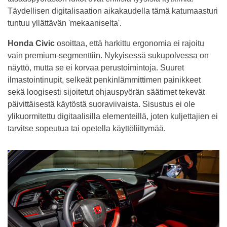
Täydellisen digitalisaation aikakaudella tämä katumaasturi
tuntuu yllättävän 'mekaaniselta'.
Honda Civic
osoittaa, että harkittu ergonomia ei rajoitu
vain premium-segmenttiin. Nykyisessä sukupolvessa on
näyttö, mutta se ei korvaa perustoimintoja. Suuret
ilmastointinupit, selkeät penkinlämmittimen painikkeet
sekä loogisesti sijoitetut ohjauspyörän säätimet tekevät
päivittäisestä käytöstä suoraviivaista. Sisustus ei ole
ylikuormitettu digitaalisilla elementeillä, joten kuljettajien ei
tarvitse sopeutua tai opetella käyttöliittymää.