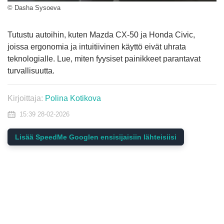
© Dasha Sysoeva
Tutustu autoihin, kuten Mazda CX-50 ja Honda Civic,
joissa ergonomia ja intuitiivinen käyttö eivät uhrata
teknologialle. Lue, miten fyysiset painikkeet parantavat
turvallisuutta.
Kirjoittaja:
Polina Kotikova
15:39 28-02-2026
Lisää SpeedMe Googlen ensisijaisiin lähteisiisi