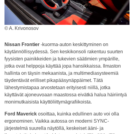
© A. Krivonosov
Nissan Frontier
-kuorma-auton keskittyminen on
käytännöllisyydessä. Sen keskikonsoli rakentuu suurten
fyysisten painikkeiden ja tukevien säätimien ympärille,
jotka ovat helppoja käyttää jopa hansikkaissa. Ilmaston
hallinta on täysin mekaanista, ja multimediasysteemiä
täydentävät erilliset pikapääsynäppäimet. Tätä
lähestymistapaa arvostetaan erityisesti niillä, jotka
käyttävät ajoneuvoaan maastossa eivätkä halua häiriintyä
monimutkaisista käyttöliittymägrafiikoista.
Ford Maverick
osoittaa, kuinka edullinen auto voi olla
ergonominen. Vaikka autossa on moderni SYNC-
järjestelmä suurella näytöllä, keskeiset ääni- ja