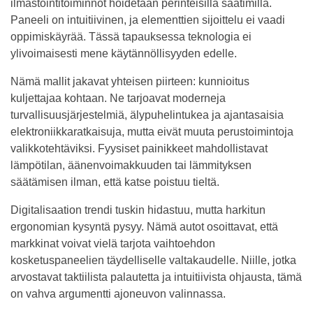
ilmastointitoiminnot hoidetaan perinteisillä säätimillä.
Paneeli on intuitiivinen, ja elementtien sijoittelu ei vaadi
oppimiskäyrää. Tässä tapauksessa teknologia ei
ylivoimaisesti mene käytännöllisyyden edelle.
Nämä mallit jakavat yhteisen piirteen: kunnioitus
kuljettajaa kohtaan. Ne tarjoavat moderneja
turvallisuusjärjestelmiä, älypuhelintukea ja ajantasaisia
elektroniikkaratkaisuja, mutta eivät muuta perustoimintoja
valikkotehtäviksi. Fyysiset painikkeet mahdollistavat
lämpötilan, äänenvoimakkuuden tai lämmityksen
säätämisen ilman, että katse poistuu tieltä.
Digitalisaation trendi tuskin hidastuu, mutta harkitun
ergonomian kysyntä pysyy. Nämä autot osoittavat, että
markkinat voivat vielä tarjota vaihtoehdon
kosketuspaneelien täydelliselle valtakaudelle. Niille, jotka
arvostavat taktiilista palautetta ja intuitiivista ohjausta, tämä
on vahva argumentti ajoneuvon valinnassa.