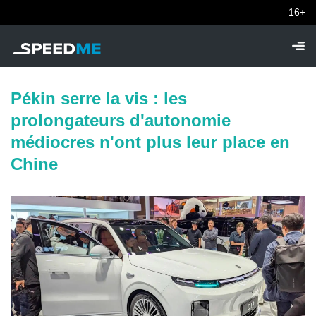
16+
Pékin serre la vis : les
prolongateurs d'autonomie
médiocres n'ont plus leur place en
Chine