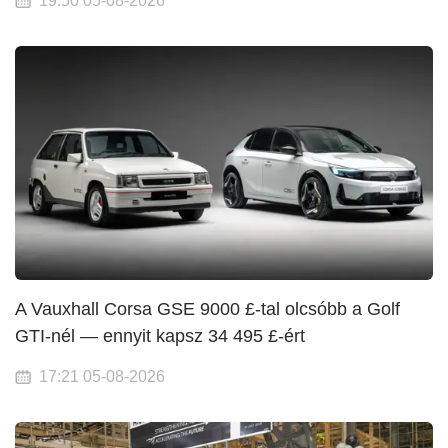
19:50 05-08-2026
A Vauxhall Corsa GSE 9000 £-tal olcsóbb a Golf
GTI-nél — ennyit kapsz 34 495 £-ért
17:21 05-08-2026