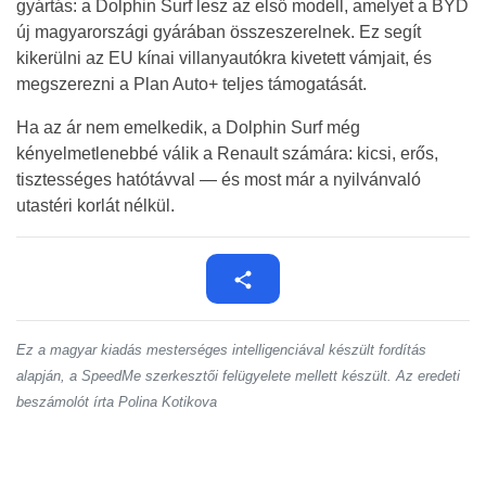
gyártás: a Dolphin Surf lesz az első modell, amelyet a BYD
új magyarországi gyárában összeszerelnek. Ez segít
kikerülni az EU kínai villanyautókra kivetett vámjait, és
megszerezni a Plan Auto+ teljes támogatását.
Ha az ár nem emelkedik, a Dolphin Surf még
kényelmetlenebbé válik a Renault számára: kicsi, erős,
tisztességes hatótávval — és most már a nyilvánvaló
utastéri korlát nélkül.
Ez a magyar kiadás mesterséges intelligenciával készült fordítás
alapján, a SpeedMe szerkesztői felügyelete mellett készült. Az eredeti
beszámolót írta Polina Kotikova