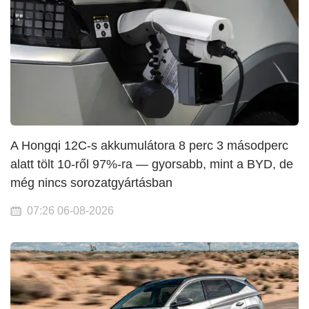
A Hongqi 12C-s akkumulátora 8 perc 3 másodperc
alatt tölt 10-ről 97%-ra — gyorsabb, mint a BYD, de
még nincs sorozatgyártásban
07:26 06-08-2026