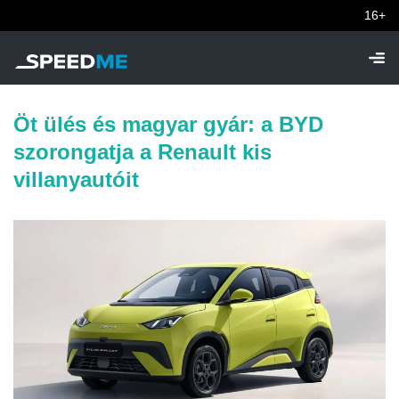
16+
Öt ülés és magyar gyár: a BYD
szorongatja a Renault kis
villanyautóit