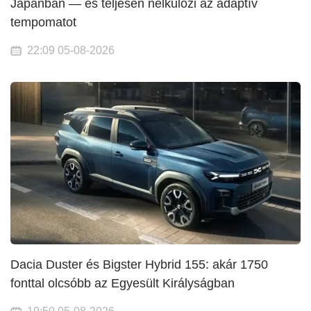
Japánban — és teljesen nélkülözi az adaptív
tempomatot
22:09 05-08-2026
Dacia Duster és Bigster Hybrid 155: akár 1750
fonttal olcsóbb az Egyesült Királyságban