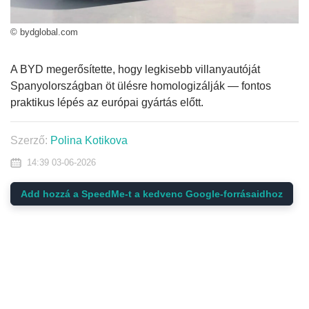
© bydglobal.com
A BYD megerősítette, hogy legkisebb villanyautóját
Spanyolországban öt ülésre homologizálják — fontos
praktikus lépés az európai gyártás előtt.
Szerző:
Polina Kotikova
14:39 03-06-2026
Add hozzá a SpeedMe-t a kedvenc Google-forrásaidhoz