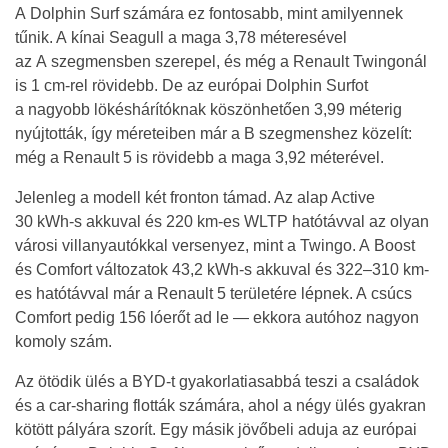
A Dolphin Surf számára ez fontosabb, mint amilyennek
tűnik. A kínai Seagull a maga 3,78 méteresével
az A szegmensben szerepel, és még a Renault Twingonál
is 1 cm-rel rövidebb. De az európai Dolphin Surfot
a nagyobb lökéshárítóknak köszönhetően 3,99 méterig
nyújtották, így méreteiben már a B szegmenshez közelít:
még a Renault 5 is rövidebb a maga 3,92 méterével.
Jelenleg a modell két fronton támad. Az alap Active
30 kWh-s akkuval és 220 km-es WLTP hatótávval az olyan
városi villanyautókkal versenyez, mint a Twingo. A Boost
és Comfort változatok 43,2 kWh-s akkuval és 322–310 km-
es hatótávval már a Renault 5 területére lépnek. A csúcs
Comfort pedig 156 lóerőt ad le — ekkora autóhoz nagyon
komoly szám.
Az ötödik ülés a BYD-t gyakorlatiasabbá teszi a családok
és a car-sharing flották számára, ahol a négy ülés gyakran
kötött pályára szorít. Egy másik jövőbeli aduja az európai