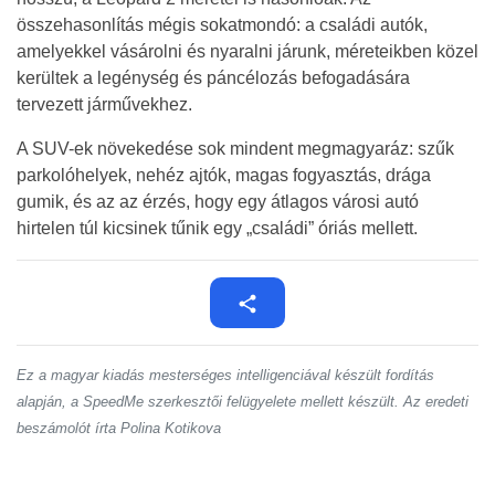
összehasonlítás mégis sokatmondó: a családi autók,
amelyekkel vásárolni és nyaralni járunk, méreteikben közel
kerültek a legénység és páncélozás befogadására
tervezett járművekhez.
A SUV-ek növekedése sok mindent megmagyaráz: szűk
parkolóhelyek, nehéz ajtók, magas fogyasztás, drága
gumik, és az az érzés, hogy egy átlagos városi autó
hirtelen túl kicsinek tűnik egy „családi” óriás mellett.
Ez a magyar kiadás mesterséges intelligenciával készült fordítás
alapján, a SpeedMe szerkesztői felügyelete mellett készült. Az eredeti
beszámolót írta Polina Kotikova