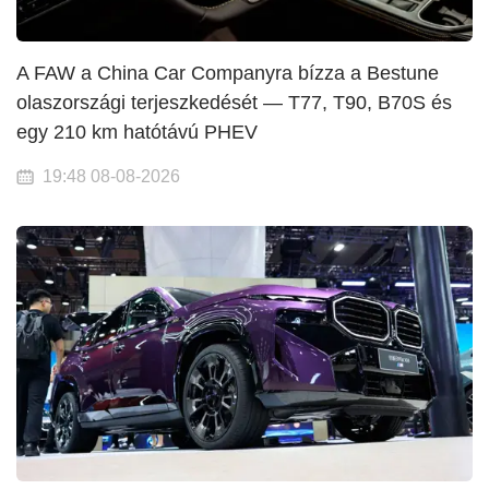
A FAW a China Car Companyra bízza a Bestune
olaszországi terjeszkedését — T77, T90, B70S és
egy 210 km hatótávú PHEV
19:48 08-08-2026