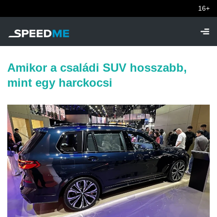
16+
Amikor a családi SUV hosszabb,
mint egy harckocsi