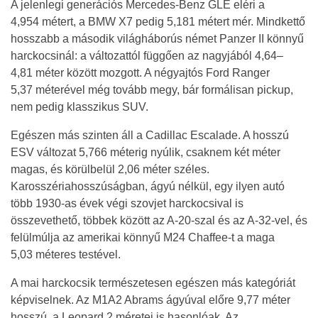
A jelenlegi generációs Mercedes-Benz GLE eléri a
4,954 métert, a BMW X7 pedig 5,181 métert mér. Mindkettő
hosszabb a második világháborús német Panzer II könnyű
harckocsinál: a változattól függően az nagyjából 4,64–
4,81 méter között mozgott. A négyajtós Ford Ranger
5,37 méterével még tovább megy, bár formálisan pickup,
nem pedig klasszikus SUV.
Egészen más szinten áll a Cadillac Escalade. A hosszú
ESV változat 5,766 méterig nyúlik, csaknem két méter
magas, és körülbelül 2,06 méter széles.
Karosszériahosszúságban, ágyú nélkül, egy ilyen autó
több 1930-as évek végi szovjet harckocsival is
összevethető, többek között az A-20-szal és az A-32-vel, és
felülmúlja az amerikai könnyű M24 Chaffee-t a maga
5,03 méteres testével.
A mai harckocsik természetesen egészen más kategóriát
képviselnek. Az M1A2 Abrams ágyúval előre 9,77 méter
hosszú, a Leopard 2 méretei is hasonlóak. Az