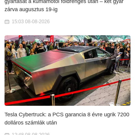
gyártását a kumamotói földrengés után – két gyár
zárva augusztus 19-ig
15:03 08-08-2026
Tesla Cybertruck: a PCS garancia 8 évre ugrik 7200
dolláros számlák után
12:48 08-08-2026