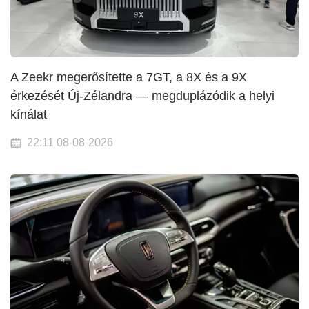
A Zeekr megerősítette a 7GT, a 8X és a 9X
érkezését Új-Zélandra — megduplázódik a helyi
kínálat
22:11 08-08-2026