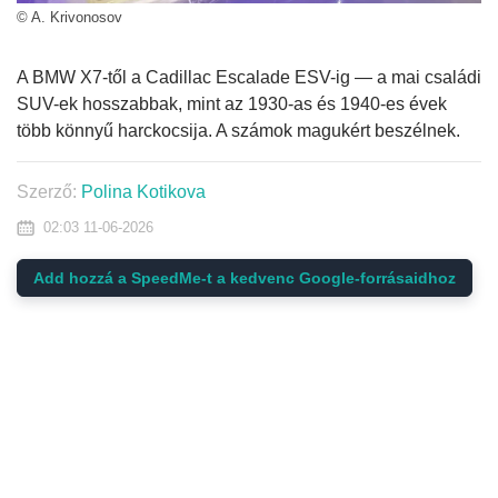
© A. Krivonosov
A BMW X7-től a Cadillac Escalade ESV-ig — a mai családi
SUV-ek hosszabbak, mint az 1930-as és 1940-es évek
több könnyű harckocsija. A számok magukért beszélnek.
Szerző:
Polina Kotikova
02:03 11-06-2026
Add hozzá a SpeedMe-t a kedvenc Google-forrásaidhoz