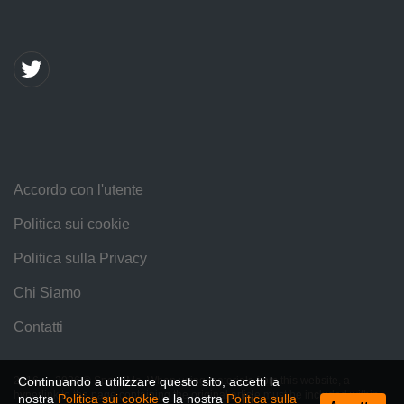
Accordo con l'utente
Politica sui cookie
Politica sulla Privacy
Chi Siamo
Contatti
Continuando a utilizzare questo sito, accetti la
2016 — 2026 © SpeedMe. When using materials from this website, a
hyperlink to the page containing the original article must be included within
nostra
Politica sui cookie
e la nostra
Politica sulla