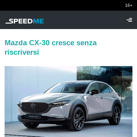
16+
Mazda CX-30 cresce senza
riscriversi