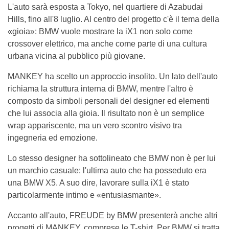
L'auto sarà esposta a Tokyo, nel quartiere di Azabudai
Hills, fino all'8 luglio. Al centro del progetto c'è il tema della
«gioia»: BMW vuole mostrare la iX1 non solo come
crossover elettrico, ma anche come parte di una cultura
urbana vicina al pubblico più giovane.
MANKEY ha scelto un approccio insolito. Un lato dell'auto
richiama la struttura interna di BMW, mentre l'altro è
composto da simboli personali del designer ed elementi
che lui associa alla gioia. Il risultato non è un semplice
wrap appariscente, ma un vero scontro visivo tra
ingegneria ed emozione.
Lo stesso designer ha sottolineato che BMW non è per lui
un marchio casuale: l'ultima auto che ha posseduto era
una BMW X5. A suo dire, lavorare sulla iX1 è stato
particolarmente intimo e «entusiasmante».
Accanto all'auto, FREUDE by BMW presenterà anche altri
progetti di MANKEY, comprese le T-shirt. Per BMW si tratta