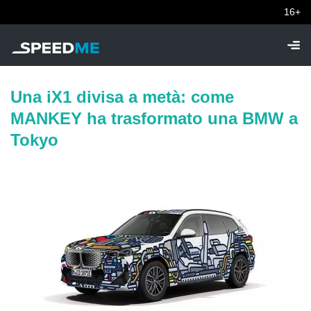
16+
Una iX1 divisa a metà: come
MANKEY ha trasformato una BMW a
Tokyo