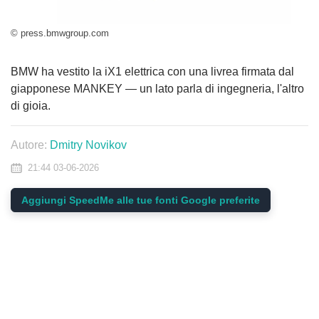
© press.bmwgroup.com
BMW ha vestito la iX1 elettrica con una livrea firmata dal
giapponese MANKEY — un lato parla di ingegneria, l'altro
di gioia.
Autore:
Dmitry Novikov
21:44 03-06-2026
Aggiungi SpeedMe alle tue fonti Google preferite