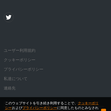
ユーザー利用規約
クッキーポリシー
プライバシーポリシー
私達について
連絡先
2016 — 2026 © SpeedMe. When using materials from this website, a
このウェブサイトを引き続き利用することで、
クッキーポリ
hyperlink to the page containing the original article must be included within
シー
および
プライバシーポリシー
に同意したものとみなされ
the first paragraph.