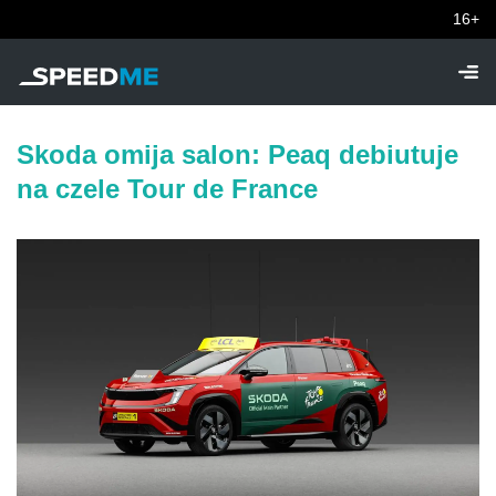
16+
Skoda omija salon: Peaq debiutuje
na czele Tour de France