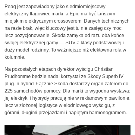
Peaq jest zapowiadany jako siedmiomiejscowy
elektryczny flagowiec marki, a Epiq ma być tańszym
miejskim elektrycznym crossoverem. Danych technicznych
na razie brak, więc kluczowy jest tu nie zasięg czy moc,
lecz pozycjonowanie: Skoda zamyka od razu oba końce
swojej elektrycznej gamy — SUV-a klasy podstawowej i
duży model rodzinny. To ważniejsze niż efektowna rola w
kolumnie.
Na pozostałych etapach dyrektor wyścigu Christian
Prudhomme będzie nadal korzystał ze Skody Superb iV
plug-in hybrid. Łącznie Skoda dostarczy organizatorom do
225 samochodów pomocy. Dla marki to wygodna wystawa:
jej elektryki i hybrydy pracują nie w reklamowym pawilonie,
lecz w złożonej logistyce wielodniowego wyścigu, z
górami, długimi przejazdami i napiętym harmonogramem.