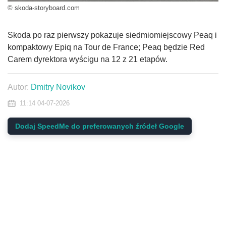
© skoda-storyboard.com
Skoda po raz pierwszy pokazuje siedmiomiejscowy Peaq i
kompaktowy Epiq na Tour de France; Peaq będzie Red
Carem dyrektora wyścigu na 12 z 21 etapów.
Autor:
Dmitry Novikov
11:14 04-07-2026
Dodaj SpeedMe do preferowanych źródeł Google