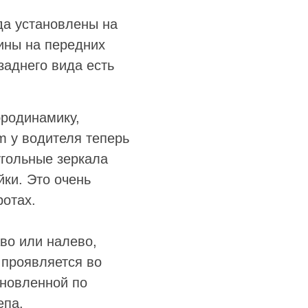
да установлены на
ины на передних
заднего вида есть
эродинамику,
m у водителя теперь
угольные зеркала
ки. Это очень
ротах.
во или налево,
 проявляется во
ановленной по
епа.