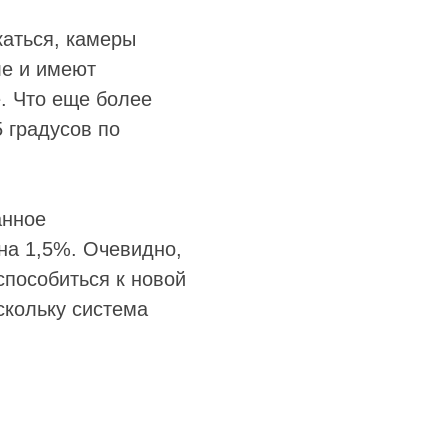
каться, камеры
ле и имеют
. Что еще более
 градусов по
анное
на 1,5%. Очевидно,
способиться к новой
скольку система