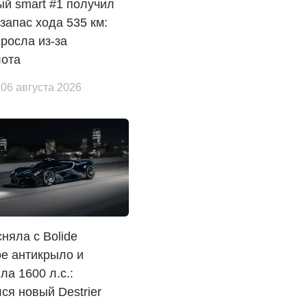
й smart #1 получил
 запас хода 535 км:
росла из-за
лота
 06 августа 2026
сняла с Bolide
е антикрыло и
ла 1600 л.с.:
ся новый Destrier