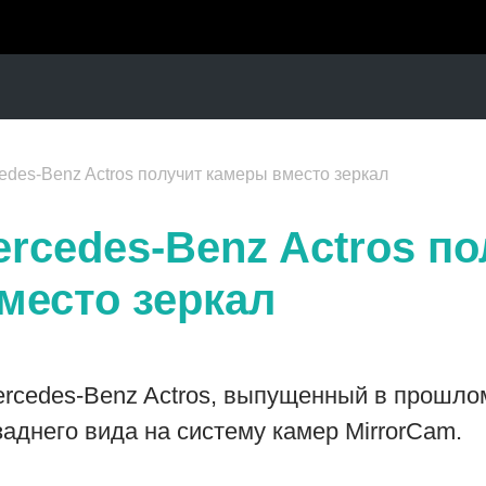
des-Benz Actros получит камеры вместо зеркал
rcedes-Benz Actros по
место зеркал
rcedes-Benz Actros, выпущенный в прошлом
аднего вида на систему камер MirrorCam.