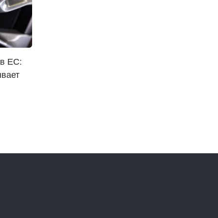
в ЕС:
ывает