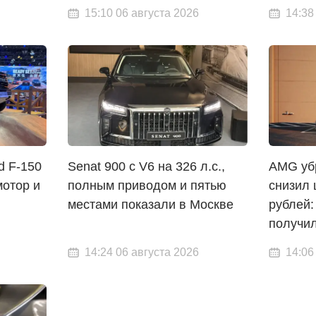
15:10 06 августа 2026
14:38
d F-150
Senat 900 с V6 на 326 л.с.,
AMG уб
отор и
полным приводом и пятью
снизил 
местами показали в Москве
рублей:
получи
14:24 06 августа 2026
14:06