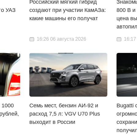
Российский мягкий гибрид
Знакомы
го УАЗ
создают при участии КамАЗа:
800 В и
какие машины его получат
цена вы
автопи
16:26 06 августа 2026
16:17
 1000
Семь мест, бензин АИ-92 и
Bugatti 
 рублей,
расход 7,5 л: VGV U70 Plus
огромно
выходит в России
сохрани
получил