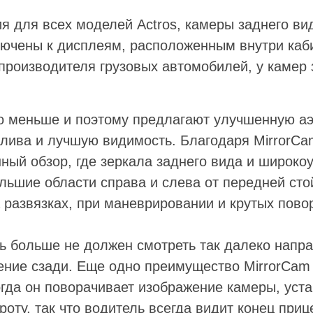
я для всех моделей Actros, камеры заднего ви
ючены к дисплеям, расположенным внутри каб
производителя грузовых автомобилей, у камер 
го меньше и поэтому предлагают улучшенную а
лива и лучшую видимость. Благодаря MirrorCa
ный обзор, где зеркала заднего вида и широко
льшие области справа и слева от передней стой
 развязках, при маневрировании и крутых пово
ль больше не должен смотреть так далеко напра
ение сзади. Еще одно преимущество MirrorCam
огда он поворачивает изображение камеры, уст
оту, так что водитель всегда видит конец приц