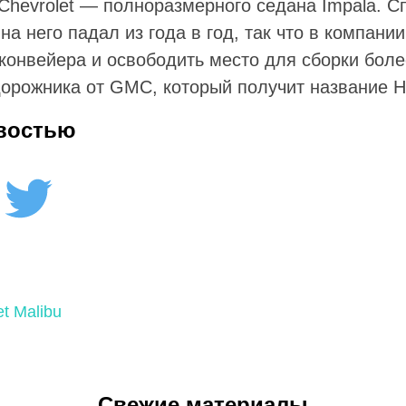
Chevrolet — полноразмерного седана Impala. Сп
на него падал из года в год, так что в компан
 конвейера и освободить место для сборки боле
дорожника от GMC, который получит название 
востью
t Malibu
Свежие материалы