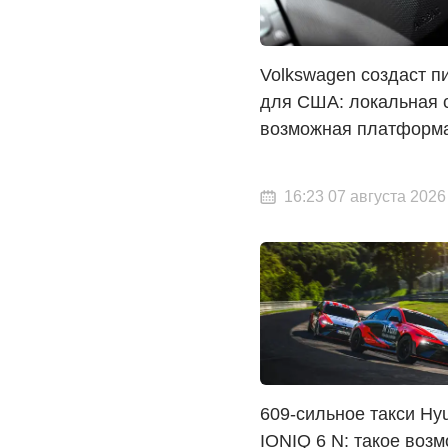
Volkswagen создаст п
для США: локальная 
возможная платформа
16:23 07 августа 2026
609-сильное такси Hy
IONIQ 6 N: такое воз