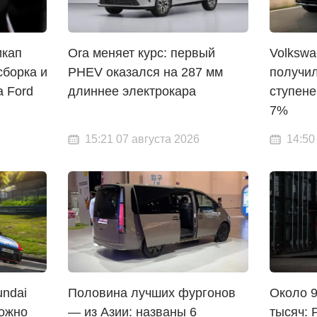
икап
Ora меняет курс: первый
Volkswa
сборка и
PHEV оказался на 287 мм
получил
 Ford
длиннее электрокара
ступене
7%
15:21 07 августа 2026
14:50
undai
Половина лучших фургонов
Около 95
можно
— из Азии: названы 6
тысяч: 