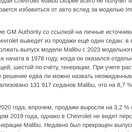
дан Chevrolet Malibu скорее всего не получит
рается избавиться от авто вслед за моделью Im
е GM Authority со ссылкой на личные источники
evrolet выведет из продажи ещё один седан: в
лжать выпуск модели Malibu с 2023 модельного
а начата в 1978 году, когда он оказался отдел
щей, шестой по счёту, генерации. При учете ра
е решение едва ли можно назвать неожиданным.
лизовано 131 917 седанов Malibu, что на 8,7 
020 года, впрочем, продажи выросли на 3,2 % 
м 2019 года, однако в Chevrolet не видят пер
енерации Malibu. Недавно был прекращен выпус