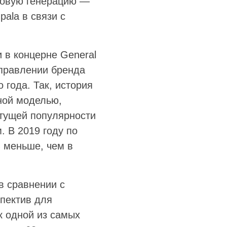
 новую генерацию —
pala в связи с
 в концерне General
 правлении бренда
 года. Так, история
ьной моделью,
стущей популярности
 В 2019 году по
% меньше, чем в
в сравнении с
спектив для
к одной из самых