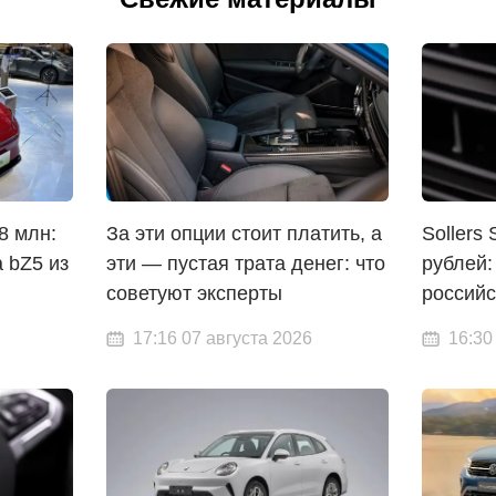
8 млн:
За эти опции стоит платить, а
Sollers
a bZ5 из
эти — пустая трата денег: что
рублей:
советуют эксперты
российс
17:16 07 августа 2026
16:30