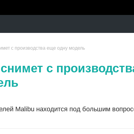
нимет с производства еще одну модель
 снимет с производств
ель
елей Malibu находится под большим вопрос