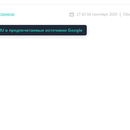
овиков
|
17:43 04 сентября 2020
Обн
U в предпочитаемые источники Google