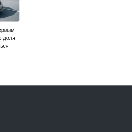
первым
о доля
ться