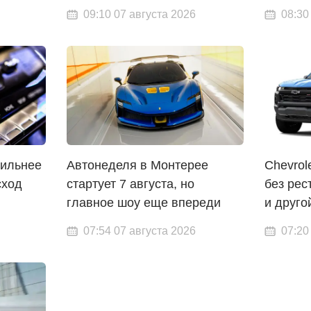
09:10 07 августа 2026
08:30
сильнее
Автонеделя в Монтерее
Chevrol
сход
стартует 7 августа, но
без рес
главное шоу еще впереди
и друго
07:54 07 августа 2026
07:20