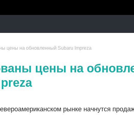
ны цены на обновленный Subaru Impreza
ваны цены на обновл
preza
североамериканском рынке начнутся продаж