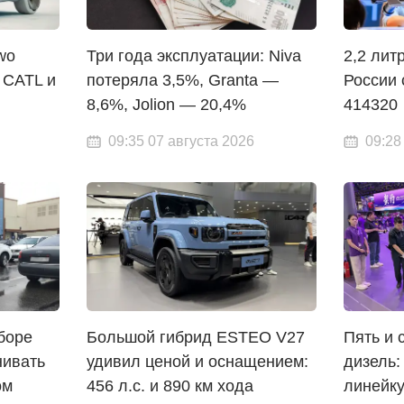
wo
Три года эксплуатации: Niva
2,2 литр
 CATL и
потеряла 3,5%, Granta —
России 
8,6%, Jolion — 20,4%
414320
09:35 07 августа 2026
09:28
боре
Большой гибрид ESTEO V27
Пять и 
нивать
удивил ценой и оснащением:
дизель:
ом
456 л.с. и 890 км хода
линейк