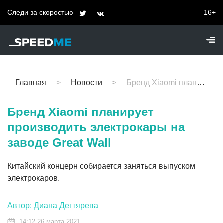
Следи за скоростью
16+
Главная
Новости
Бренд Xiaomi планирует производить электрокары на заводе Great Wall
Бренд Xiaomi планирует
производить электрокары на
заводе Great Wall
Китайский концерн собирается заняться выпуском
электрокаров.
Автор: Диана Дегтярева
14:12 26 марта 2021