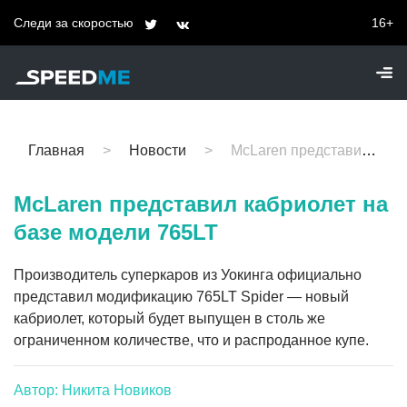
Следи за скоростью
16+
Главная
Новости
McLaren представил кабриолет на базе модели 765LT
McLaren представил кабриолет на
базе модели 765LT
Производитель суперкаров из Уокинга официально
представил модификацию 765LT Spider — новый
кабриолет, который будет выпущен в столь же
ограниченном количестве, что и распроданное купе.
Автор: Никита Новиков