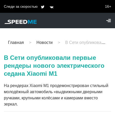
Следи за скоростью
16+
Главная
Новости
В Сети опубликовали первые рендеры нового электрического седана Xiaomi M1
В Сети опубликовали первые
рендеры нового электрического
седана Xiaomi M1
На рендерах Xiaomi M1 продемонстрирован стильный
молодёжный автомобиль «выдвижными дверными
ручками, крупными колёсами и камерами вместо
зеркал.