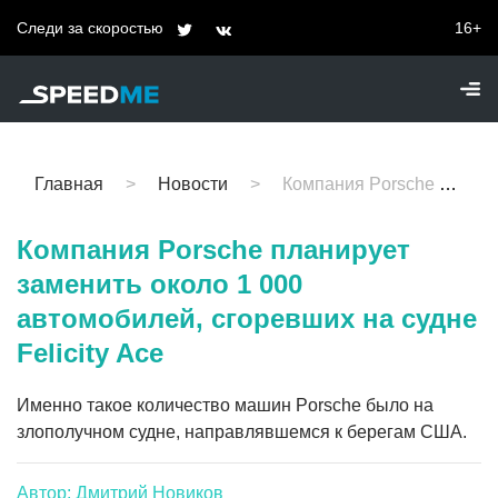
Следи за скоростью
16+
Главная
Новости
Компания Porsche планирует заменить около 1 000 автомобилей, сгоревших на судне Felicity Ace
Компания Porsche планирует
заменить около 1 000
автомобилей, сгоревших на судне
Felicity Ace
Именно такое количество машин Porsche было на
злополучном судне, направлявшемся к берегам США.
Автор: Дмитрий Новиков