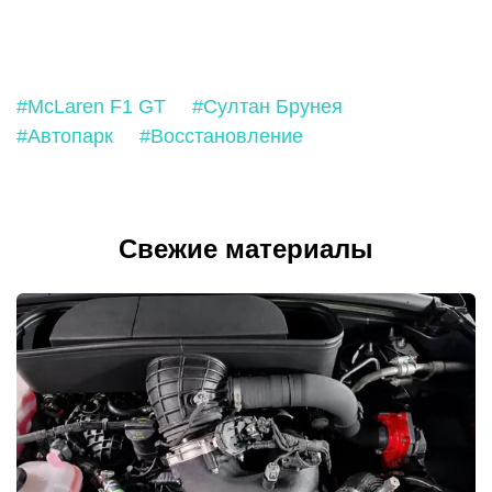
#McLaren F1 GT
#Султан Брунея
#Автопарк
#Восстановление
Свежие материалы