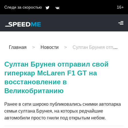
Следи за скоростью
16+
Главная
Новости
Султан Брунея отправил свой гиперкар McLaren F1 GT на восстановление в Великобританию
Султан Брунея отправил свой
гиперкар McLaren F1 GT на
восстановление в
Великобританию
Ранее в сети широко публиковались снимки автопарка
семьи султана Брунея, на которых редчайшие
автомобили просто гнили под открытым небом.