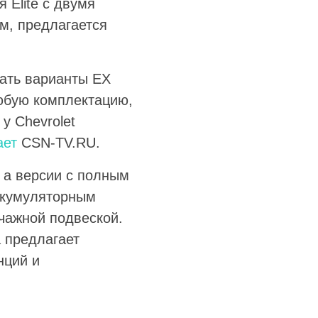
 Elite с двумя
м, предлагается
ать варианты EX
юбую комплектацию,
у Chevrolet
ает
CSN-TV.RU.
 а версии с полным
ккумуляторным
ычажной подвеской.
 предлагает
нций и