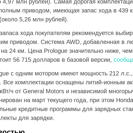
4,97 млн рублей). Самая дорогая комплектация
полным приводом, имеющая запас хода в 439 к
(около 5,26 млн рублей).
запаса хода покупателям рекомендуется выбир
дним приводом. Система AWD, добавленная в л
 на 24 км. Цена Prologue значительно ниже, чем 
стоит 56 715 долларов в базовой версии,
сообщ
gue с одним мотором имеют мощность 212 л.с.,
. Все комплектации оснащены литий-ионным а
 кВт/ч от General Motors и независимой многор
нирован на март текущего года, при этом Honda
льные кредитные программы для зарядных ста
лекты для зарядки.
востью