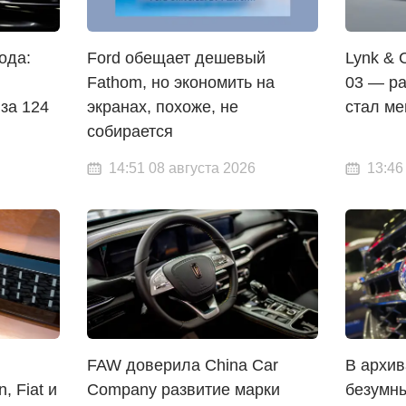
ода:
Ford обещает дешевый
Lynk & 
Fathom, но экономить на
03 — ра
за 124
экранах, похоже, не
стал м
собирается
14:51 08 августа 2026
13:46
FAW доверила China Car
В архив
, Fiat и
Company развитие марки
безумны