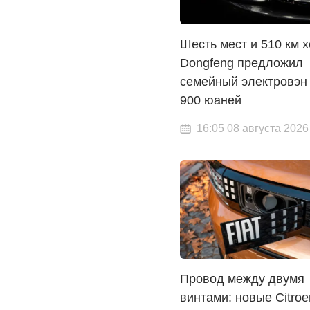
Шесть мест и 510 км х
Dongfeng предложил
семейный электровэн 
900 юаней
16:05 08 августа 2026
Провод между двумя
винтами: новые Citroen