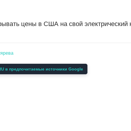
рывать цены в США на свой электрический 
тярева
U в предпочитаемые источники Google