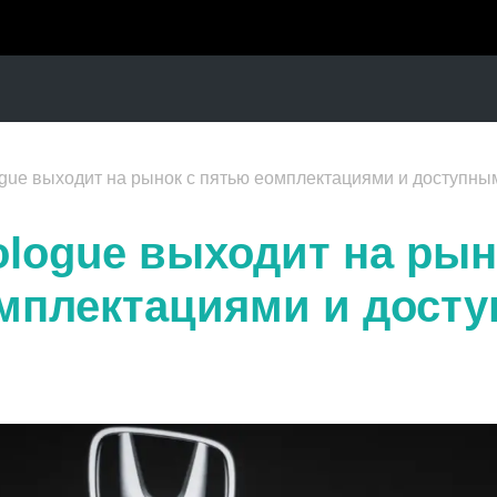
gue выходит на рынок с пятью еомплектациями и доступн
ologue выходит на рын
мплектациями и дост