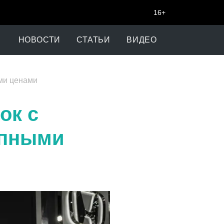
16+
НОВОСТИ
СТАТЬИ
ВИДЕО
ыми ценами
ок с
упными