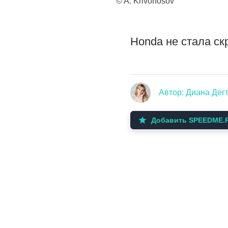
© A. Krivonosov
Honda не стала ск
Автор: Диана Дег
Добавить SPEEDME.R