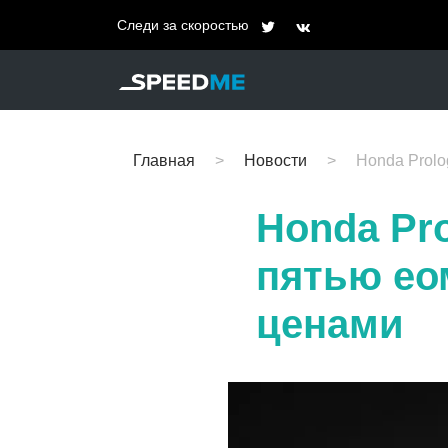
Следи за скоростью
Главная
Новости
Honda Prolo
Honda Pr
пятью ео
ценами