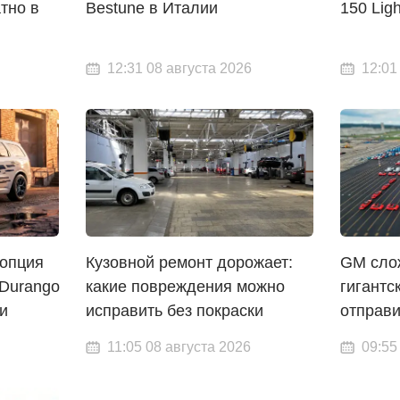
тно в
Bestune в Италии
150 Ligh
12:31 08 августа 2026
12:01
 опция
Кузовной ремонт дорожает:
GM слож
 Durango
какие повреждения можно
гигантс
и
исправить без покраски
отправ
11:05 08 августа 2026
09:55