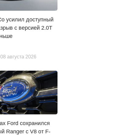
Co усилил доступный
зрыв с версией 2.0T
еньше
 08 августа 2026
ах Ford сохранился
й Ranger с V8 от F-