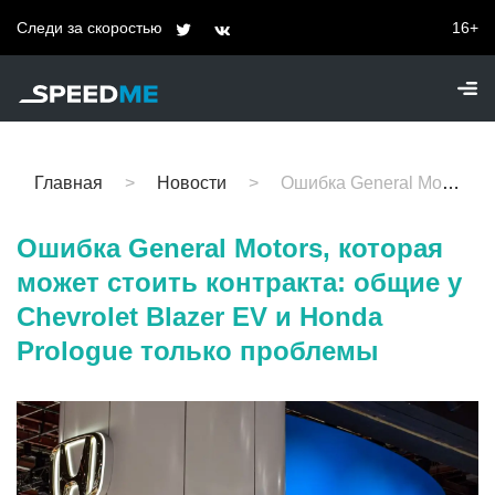
Следи за скоростью
16+
Главная
Новости
Ошибка General Motors, которая может стоить контракта: общие у Chevrolet Blazer EV и Honda Prologue только проблемы
Ошибка General Motors, которая
может стоить контракта: общие у
Chevrolet Blazer EV и Honda
Prologue только проблемы