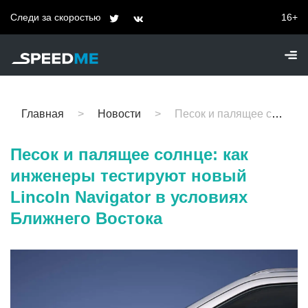
Следи за скоростью
16+
Главная
Новости
Песок и палящее солнце: как инженеры тестируют новый Lincoln Navigator в условиях Ближнего Востока
Песок и палящее солнце: как
инженеры тестируют новый
Lincoln Navigator в условиях
Ближнего Востока