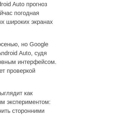
oid Auto прогноз
ейчас погодная
ых широких экранах
осенью, но Google
ndroid Auto, судя
новным интерфейсом.
ет проверкой
выглядит как
им экспериментом:
нить сторонними