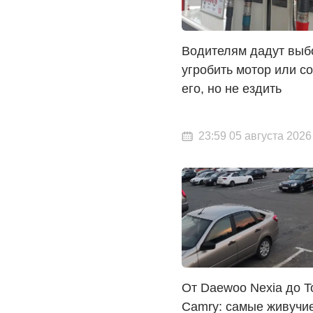
Водителям дадут выб
угробить мотор или с
его, но не ездить
23:59 05 августа 2026
От Daewoo Nexia до T
Camry: самые живучи