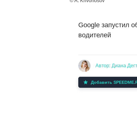
© A. Krivonosov
Google запустил о
водителей
Автор: Диана Дег
Добавить SPEEDME.R