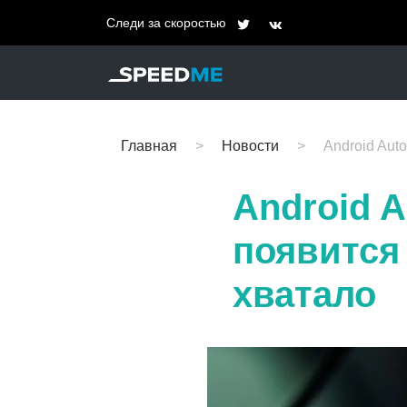
Следи за скоростью
Главная
Новости
Android Aut
Android A
появится
хватало