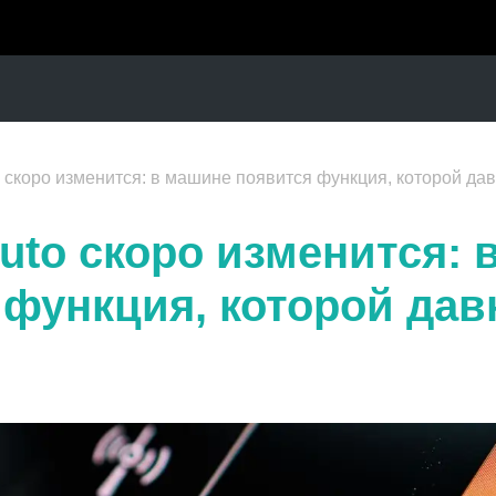
o скоро изменится: в машине появится функция, которой да
uto скоро изменится:
 функция, которой дав