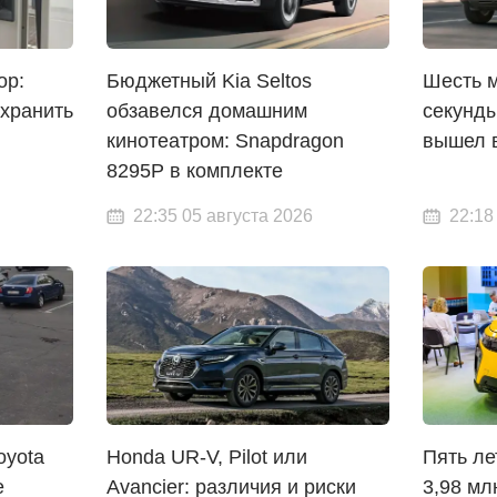
ор:
Бюджетный Kia Seltos
Шесть м
охранить
обзавелся домашним
секунды
кинотеатром: Snapdragon
вышел 
8295P в комплекте
22:35 05 августа 2026
22:18
oyota
Honda UR-V, Pilot или
Пять ле
е
Avancier: различия и риски
3,98 мл