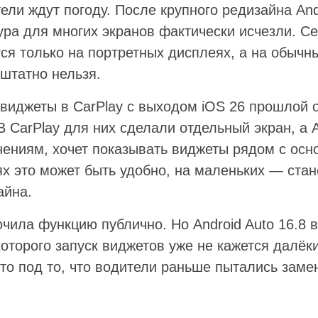
ли ждут погоду. После крупного редизайна Andr
ура для многих экранов фактически исчезли. С
ся только на портретных дисплеях, а на обычн
 штатно нельзя.
 виджеты в CarPlay с выходом iOS 26 прошлой 
В CarPlay для них сделали отдельный экран, а A
ениям, хочет показывать виджеты рядом с ос
х это может быть удобно, на маленьких — стан
айна.
чила функцию публично. Но Android Auto 16.8 
которого запуск виджетов уже не кажется далёк
сто под то, что водители раньше пытались заме