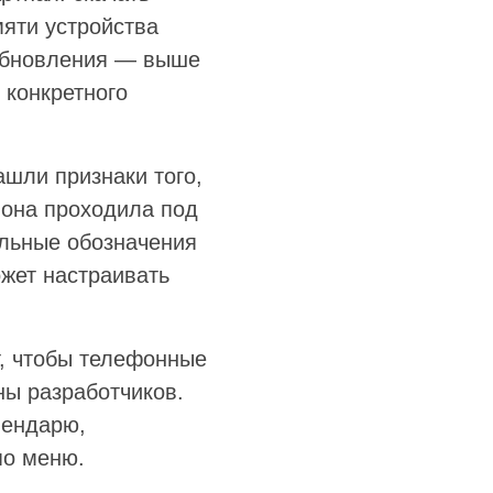
мяти устройства
 обновления — выше
 конкретного
ашли признаки того,
 она проходила под
альные обозначения
ожет настраивать
т, чтобы телефонные
ны разработчиков.
лендарю,
по меню.