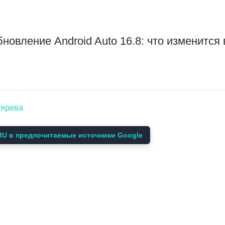
бновление Android Auto 16.8: что изменится
тярева
U в предпочитаемые источники Google