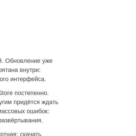
й. Обновление уже
рятана внутри:
ого интерфейса.
Store постепенно.
ругим придётся ждать
 массовых ошибок:
 развёртывания.
ртная: скачать