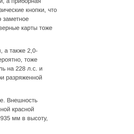
й, а приборная
ические кнопки, что
о заметное
верные карты тоже
 а также 2,0-
ероятно, тоже
ь на 228 л.с. и
при разряженной
е. Внешность
ной красной
935 мм в высоту,