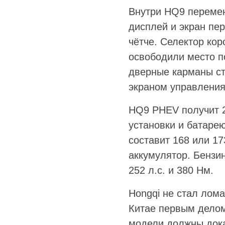
Внутри HQ9 перемен
дисплей и экран пе
чётче. Селектор кор
освободили место п
дверные карманы ст
экраном управления
HQ9 PHEV получит 2
установки и батарею
составит 168 или 1
аккумулятор. Бензин
252 л.с. и 380 Нм.
Hongqi не стал лома
Китае первым делом
модели должны дока