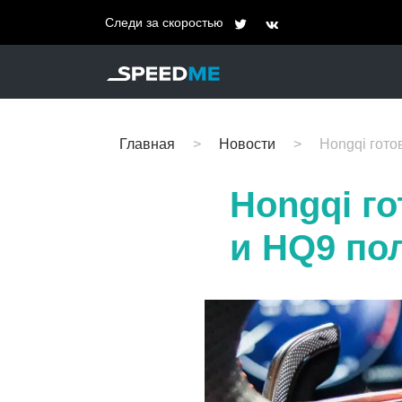
Следи за скоростью
Главная
Новости
Hongqi гото
Hongqi го
и HQ9 по