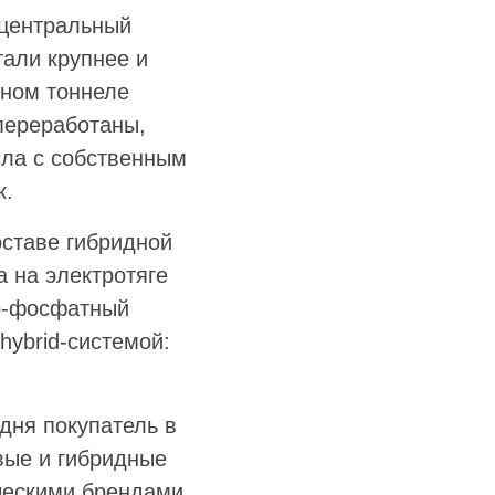
 центральный
али крупнее и
ьном тоннеле
переработаны,
сла с собственным
к.
оставе гибридной
а на электротяге
зо-фосфатный
hybrid-системой:
дня покупатель в
вые и гибридные
ческими брендами.