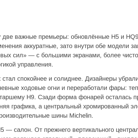
зу две важные премьеры: обновлённые H5 и HQ9
енения аккуратные, зато внутри обе модели за
овых сил» — с большими экранами, более чист
огикой управления.
к стал спокойнее и солиднее. Дизайнеры убрал
невные ходовые огни и переработали фары: те
старшему H9. Сзади форма фонарей осталась п
няя графика, а центральный хромированный эл
роизводительные шины Michelin.
5 — салон. От прежнего вертикального централ