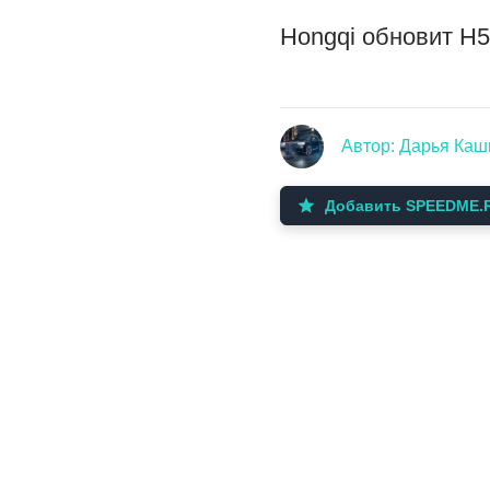
Hongqi обновит H5
Автор: Дарья Ка
Добавить SPEEDME.R