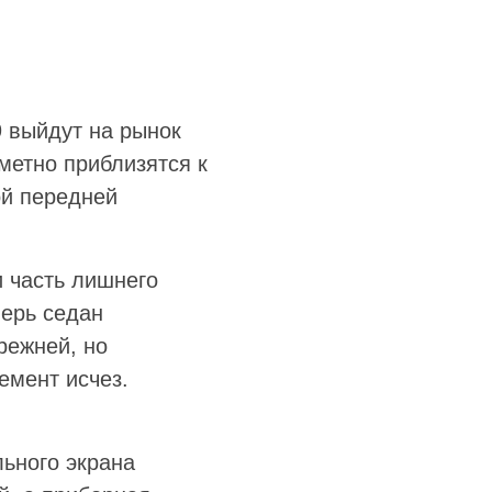
 выйдут на рынок
метно приблизятся к
ой передней
и часть лишнего
перь седан
режней, но
емент исчез.
ьного экрана