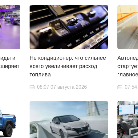
риды и
Не кондиционер: что сильнее
Автоне
сширяет
всего увеличивает расход
стартуе
топлива
главно
08:07 07 августа 2026
07:54