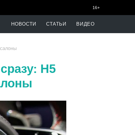
16+
НОВОСТИ
СТАТЬИ
ВИДЕО
 салоны
сразу: H5
алоны