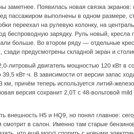
ы заметнее. Появилась новая связка экранов:
ред пассажиром выполнены в одном размере, ст
обки переехал на рулевую колонку, на централ
од беспроводную зарядку. Руль новый, кресла 
али больше. Во втором ряду — отдельные кре
, сзади предусмотрены складной экран и столи
,0-литровый двигатель мощностью 120 кВт в с
 39,5 кВт·ч. В зависимости от версии запас ход
73 км, причём теперь используется литий-желе
овая версия сохранит 2,0T с 48-вольтовой mild 
ть внешность H5 и HQ9, но понял главное: сего
 смотрит в салон. Именно там старые бензино
зать, что ещё могут спорить с новыми электри