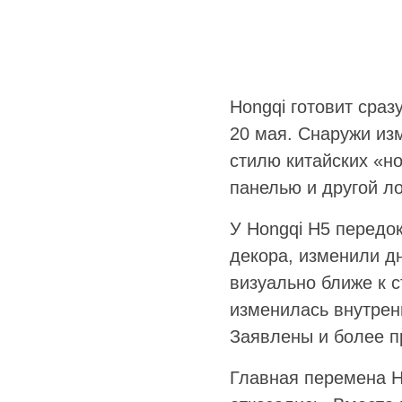
Hongqi готовит сра
20 мая. Снаружи изм
стилю китайских «н
панелью и другой л
У Hongqi H5 передо
декора, изменили д
визуально ближе к 
изменилась внутрен
Заявлены и более п
Главная перемена H