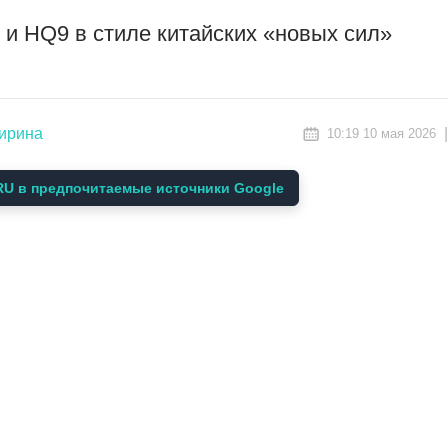
 и HQ9 в стиле китайских «новых сил»
ширина
10:19 10 мая 2026
U в предпочитаемые источники Google