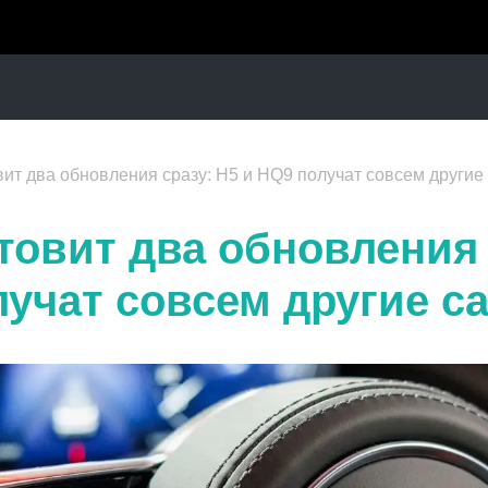
вит два обновления сразу: H5 и HQ9 получат совсем другие
товит два обновления 
лучат совсем другие с