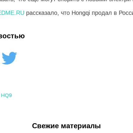
EDME.RU
рассказало, что Hongqi продал в Росс
востью
 HQ9
Свежие материалы