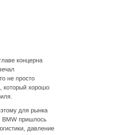
главе концерна
вечал
то не просто
к, который хорошо
биля.
оэтому для рынка
ом BMW пришлось
огистики, давление