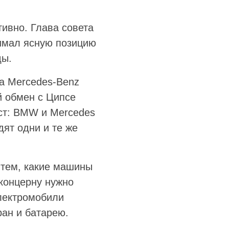
ивно. Глава совета
имал ясную позицию
ды.
а Mercedes-Benz
й обмен с Ципсе
ст: BMW и Mercedes
дят одни и те же
 тем, какие машины
концерну нужно
электромобили
ран и батарею.