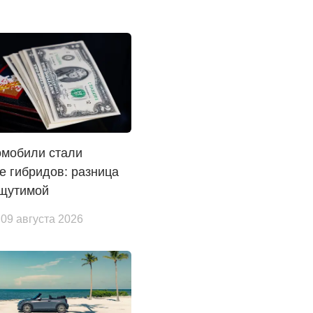
омобили стали
 гибридов: разница
ощутимой
 09 августа 2026