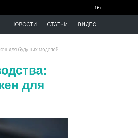
16+
НОВОСТИ
СТАТЬИ
ВИДЕО
жен для будущих моделей
одства:
жен для