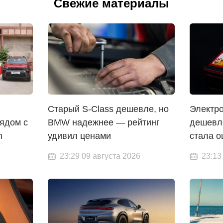
Свежие материалы
Старый S-Class дешевле, но
Электр
ядом с
BMW надежнее — рейтинг
дешевле
n
удивил ценами
стала 
23:29 09 августа 2026
23:13