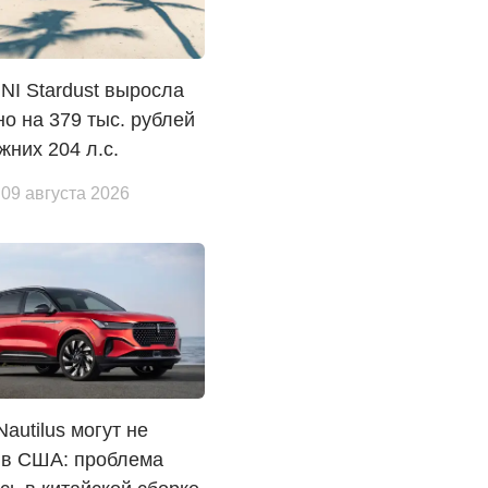
NI Stardust выросла
о на 379 тыс. рублей
жних 204 л.с.
 09 августа 2026
Nautilus могут не
 в США: проблема