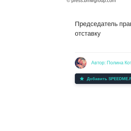
© press.bmwgroup.com
Председатель пра
отставку
Автор: Полина Ко
Добавить SPEEDME.R