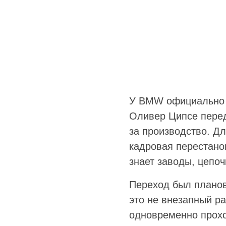
У BMW официально н
Оливер Ципсе перед
за производство. Дл
кадровая перестанов
знает заводы, цепо
Переход был планов
это не внезапный р
одновременно прохо