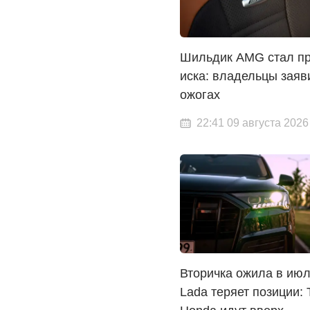
Шильдик AMG стал п
иска: владельцы заяв
ожогах
22:41 09 августа 2026
Вторичка ожила в июл
Lada теряет позиции: 