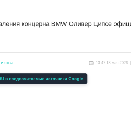
вления концерна BMW Оливер Ципсе офиц
тикова
13:47 13 мая 2026
U в предпочитаемые источники Google