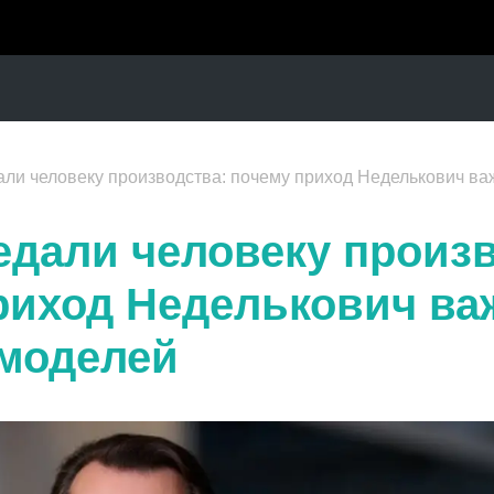
ли человеку производства: почему приход Неделькович ва
дали человеку произв
риход Неделькович ва
моделей