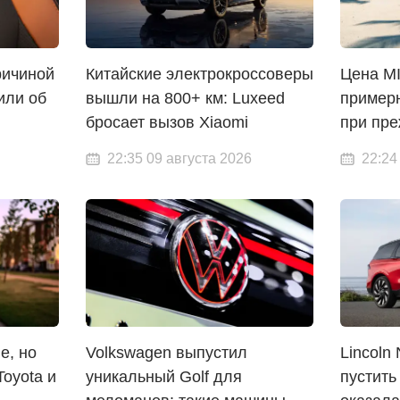
ричиной
Китайские электрокроссоверы
Цена MI
или об
вышли на 800+ км: Luxeed
примерн
бросает вызов Xiaomi
при пре
22:35 09 августа 2026
22:24
е, но
Volkswagen выпустил
Lincoln 
Toyota и
уникальный Golf для
пустить