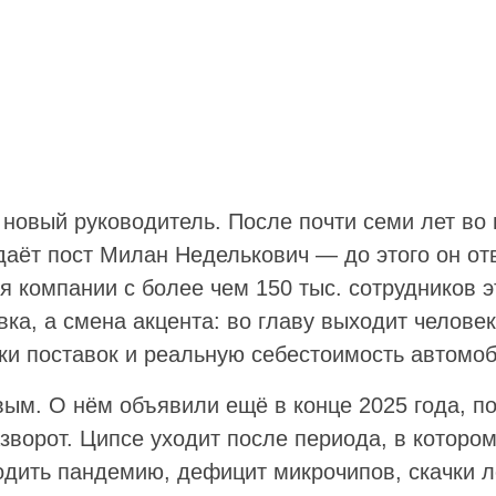
овый руководитель. После почти семи лет во 
аёт пост Милан Неделькович — до этого он от
я компании с более чем 150 тыс. сотрудников э
ка, а смена акцента: во главу выходит челове
чки поставок и реальную себестоимость автомо
ым. О нём объявили ещё в конце 2025 года, п
азворот. Ципсе уходит после периода, в котор
дить пандемию, дефицит микрочипов, скачки л