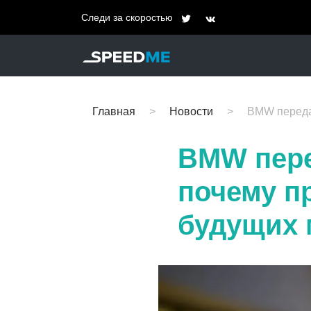
Следи за скоростью
Главная
Новости
BMW переда
BMW пере
почему п
будущих 