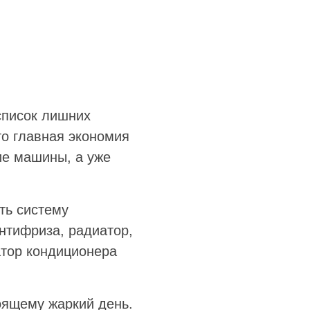
список лишних
что главная экономия
ие машины, а уже
.
ть систему
нтифриза, радиатор,
атор кондиционера
оящему жаркий день.