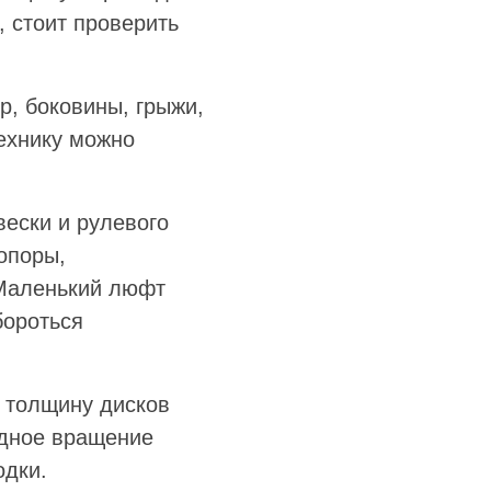
, стоит проверить
р, боковины, грыжи,
ехнику можно
вески и рулевого
опоры,
 Маленький люфт
бороться
 толщину дисков
одное вращение
одки.