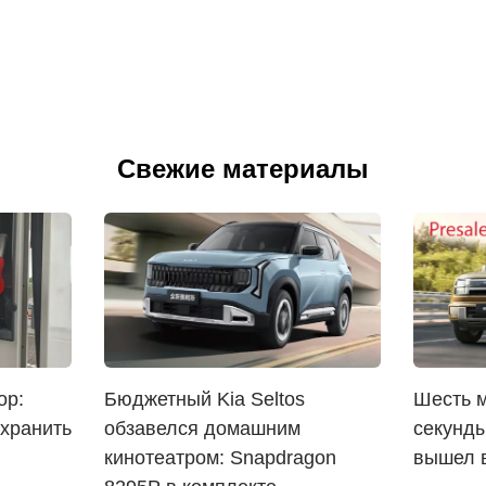
Свежие материалы
ор:
Бюджетный Kia Seltos
Шесть м
охранить
обзавелся домашним
секунды
кинотеатром: Snapdragon
вышел 