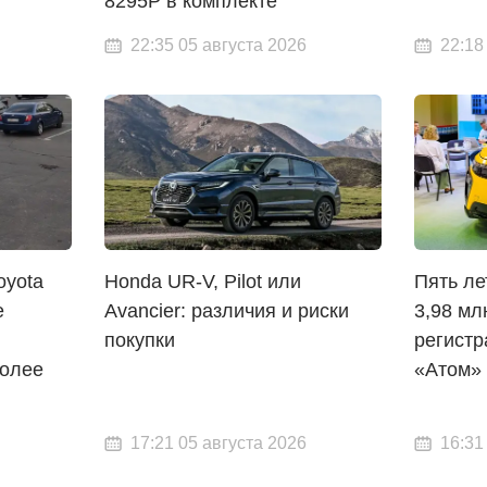
8295P в комплекте
22:35 05 августа 2026
22:18
oyota
Honda UR-V, Pilot или
Пять ле
е
Avancier: различия и риски
3,98 мл
покупки
регистр
более
«Атом»
17:21 05 августа 2026
16:31