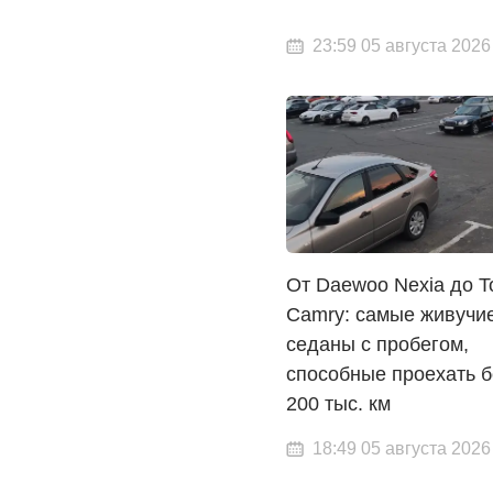
23:59 05 августа 2026
От Daewoo Nexia до T
Camry: самые живучи
седаны с пробегом,
способные проехать 
200 тыс. км
18:49 05 августа 2026