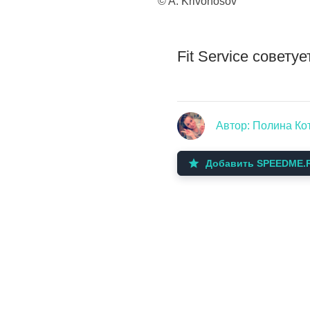
© A. Krivonosov
Fit Service совет
Автор: Полина Ко
Добавить SPEEDME.R