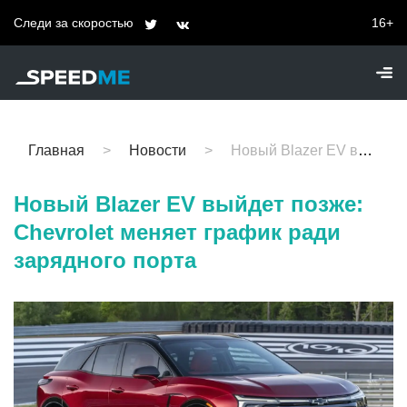
Следи за скоростью
16+
Главная
Новости
Новый Blazer EV выйдет позже: Chevrolet меняет график ради зарядного порта
Новый Blazer EV выйдет позже:
Chevrolet меняет график ради
зарядного порта