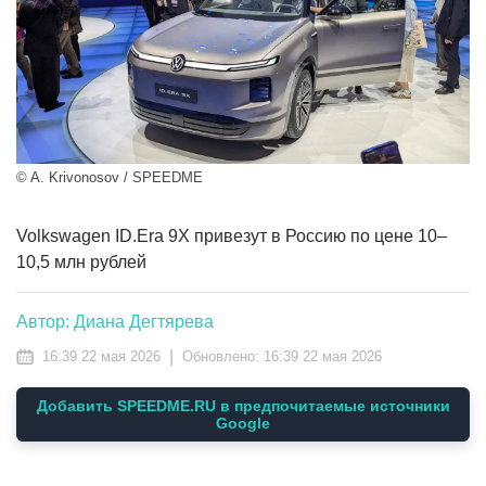
© A. Krivonosov / SPEEDME
Volkswagen ID.Era 9X привезут в Россию по цене 10–
10,5 млн рублей
Автор: Диана Дегтярева
|
16:39 22 мая 2026
Обновлено:
16:39 22 мая 2026
Добавить SPEEDME.RU в предпочитаемые источники
Google