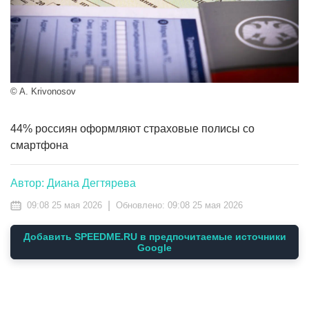
© A. Krivonosov
44% россиян оформляют страховые полисы со
смартфона
Автор: Диана Дегтярева
|
09:08 25 мая 2026
Обновлено:
09:08 25 мая 2026
Добавить SPEEDME.RU в предпочитаемые источники
Google